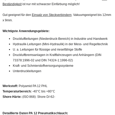
Beständigkeit
ist nur mit schwarzer Einfärbung möglich!
Gut geeignet für den
Einsatz von Steckverbindern
. Vakuumgeeignet bis 12mm
x 9mm.
Wichtigste Anwendungsgebiete:
Druckluftleitungen (Niederdruck-Bereich) in Industrie und Handwerk
Hydraulik-Leitungen (Mini-Hydraulik) in der Mess- und Regeltechnik
U. a. Leitungen für flüssige und rieselfähige Stoffe
Druckluftbremsanlagen in Kraftfahrzeugen und Anhängern (DIN
73378:1996-02 und DIN 74324-1:1996-02)
Kraft- und Schmierstoffversorgungssysteme
Unterdruckleitungen
Werkstoff:
Polyamid PA 12 PHL
Temperaturbereich:
-40°C bis +80°C
Shore-Härte:
(ISO 868): Shore D/-62-
Detaillierte Daten PA 12 Pneumatikschlauch: