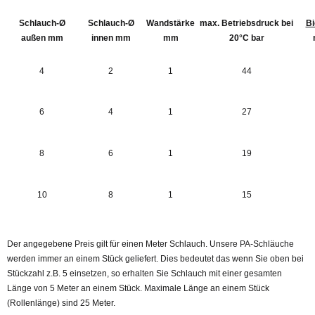
Schlauch-Ø
Schlauch-Ø
Wandstärke
max. Betriebsdruck bei
Bi
außen mm
innen mm
mm
20°C bar
4
2
1
44
6
4
1
27
8
6
1
19
10
8
1
15
Der angegebene Preis gilt für einen Meter Schlauch. Unsere PA-Schläuche
werden immer an einem Stück geliefert. Dies bedeutet das wenn Sie oben bei
Stückzahl z.B. 5 einsetzen, so erhalten Sie Schlauch mit einer gesamten
Länge von 5 Meter an einem Stück. Maximale Länge an einem Stück
(Rollenlänge) sind 25 Meter.