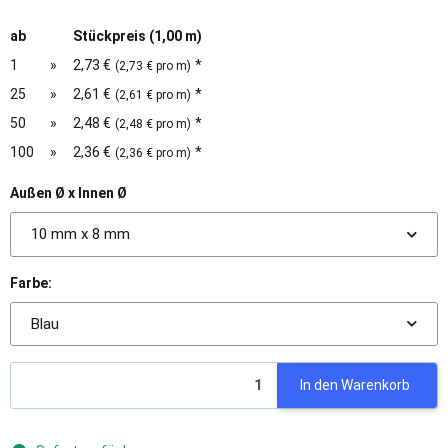
ab
Stückpreis (1,00 m)
1
»
2,73 €
*
(2,73 € pro m)
25
»
2,61 €
*
(2,61 € pro m)
50
»
2,48 €
*
(2,48 € pro m)
100
»
2,36 €
*
(2,36 € pro m)
Außen Ø x Innen Ø
10 mm x 8 mm
Farbe:
Blau
In den Warenkorb