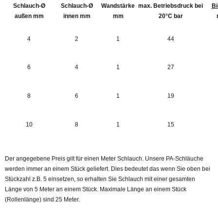
Schlauch-Ø
Schlauch-Ø
Wandstärke
max. Betriebsdruck bei
Bi
außen mm
innen mm
mm
20°C bar
4
2
1
44
6
4
1
27
8
6
1
19
10
8
1
15
Der angegebene Preis gilt für einen Meter Schlauch. Unsere PA-Schläuche
werden immer an einem Stück geliefert. Dies bedeutet das wenn Sie oben bei
Stückzahl z.B. 5 einsetzen, so erhalten Sie Schlauch mit einer gesamten
Länge von 5 Meter an einem Stück. Maximale Länge an einem Stück
(Rollenlänge) sind 25 Meter.