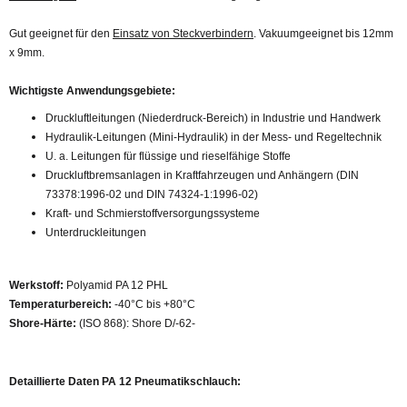
Gut geeignet für den
Einsatz von Steckverbindern
. Vakuumgeeignet bis 12mm
x 9mm.
Wichtigste Anwendungsgebiete:
Druckluftleitungen (Niederdruck-Bereich) in Industrie und Handwerk
Hydraulik-Leitungen (Mini-Hydraulik) in der Mess- und Regeltechnik
U. a. Leitungen für flüssige und rieselfähige Stoffe
Druckluftbremsanlagen in Kraftfahrzeugen und Anhängern (DIN
73378:1996-02 und DIN 74324-1:1996-02)
Kraft- und Schmierstoffversorgungssysteme
Unterdruckleitungen
Werkstoff:
Polyamid PA 12 PHL
Temperaturbereich:
-40°C bis +80°C
Shore-Härte:
(ISO 868): Shore D/-62-
Detaillierte Daten PA 12 Pneumatikschlauch: