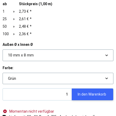
ab
Stückpreis (1,00 m)
1
»
2,73 €
*
25
»
2,61 €
*
50
»
2,48 €
*
100
»
2,36 €
*
Außen Ø x Innen Ø
10 mm x 8 mm
Farbe:
Grün
In den Warenkorb
Momentan nicht verfügbar