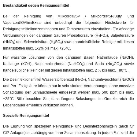
Beständigkeit gegen Reinigungsmittel
Bei der Reinigung von Milkcord®/SP / Milkcord®/SP/Butyl und
Vaporcord®/Alim/Extra sind unbedingt die folgenden Höchstwerte für
Reinigungsmittelkonzentrationen und Temperaturen einzuhalten: Für wässrige
Verdünnungen der gängigen Säuren Phosphorsäure (H
PO
), Salpetersäure
3
4
(HNO
) und Schwefelsäure (H
SO
) sowie handelsübliche Reiniger mit diesen
3
2
4
Inhaltsstoffen max. 1-2% bis max. +25°C.
Für wässrige Lösungen von den gängigen Basen Natronlauge (NaOH),
Kalilauge (KOH), Natriumbicarbonat (NaHCO
) und Soda (Na
CO
) sowie
3
2
3
handelsübliche Reiniger mit diesen Inhaltsstoffen max. 2 % bis max. +80°C.
Die Desinfektionsmittel Wasserstoffperoxid (H
O
), Natriumhypochlorit (NaOCl)
2
2
und Per- Essigsäure können nur in sehr starken Verdünnungen ohne massiver
Schädigung der Schlauchseele eingesetzt werden max. 500 ppm bis max.
+25°C. Bitte beachten Sie, dass längere Belastungen im Grenzbereich die
Lebensdauer erheblich verkürzen können.
Spezielle Reinigungsmittel
Die Eignung von speziellen Reinigungs- und Desinfektionsmitteln (auch für
CIP-Anlagen) ist abhängig von ihrer Zusammensetzung. In jedem Fall sind die