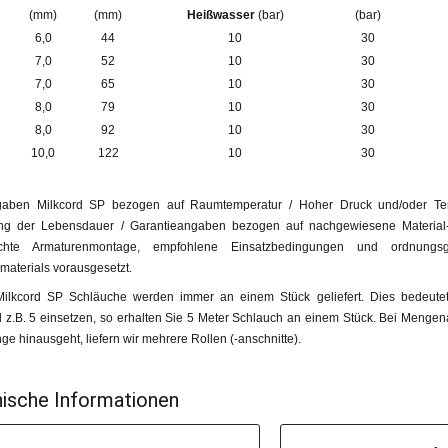
(mm)
(mm)
Heißwasser
(bar)
(bar)
6,0
44
10
30
7,0
52
10
30
7,0
65
10
30
8,0
79
10
30
8,0
92
10
30
10,0
122
10
30
aben Milkcord SP bezogen auf Raumtemperatur / Hoher Druck und/oder Tem
ng der Lebensdauer / Garantieangaben bezogen auf nachgewiesene Material- 
echte Armaturenmontage, empfohlene Einsatzbedingungen und ordnung
materials vorausgesetzt.
ilkcord SP Schläuche werden immer an einem Stück geliefert. Dies bedeut
l z.B. 5 einsetzen, so erhalten Sie 5 Meter Schlauch an einem Stück. Bei Menge
ge hinausgeht, liefern wir mehrere Rollen (-anschnitte).
ische Informationen