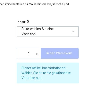
smittelschlauch für Molkereiprodukte, tierische und
Innen-Ø
Bitte wählen Sie eine
Variation.
m
In den Warenkorb
x
Dieser Artikel hat Variationen.
Wählen Sie bitte die gewünschte
Variation aus.