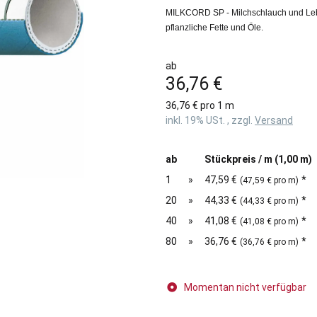
MILKCORD SP - Milchschlauch und Leben
pflanzliche Fette und Öle.
ab
36,76 €
36,76 € pro 1 m
inkl. 19% USt. , zzgl.
Versand
ab
Stückpreis / m (1,00 m)
1
»
47,59 €
*
(47,59 € pro m)
20
»
44,33 €
*
(44,33 € pro m)
40
»
41,08 €
*
(41,08 € pro m)
80
»
36,76 €
*
(36,76 € pro m)
Momentan nicht verfügbar