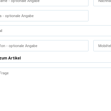
name
- optionale Angabe
Nachn
a
- optionale Angabe
il
fon
- optionale Angabe
Mobilte
zum Artikel
 Frage