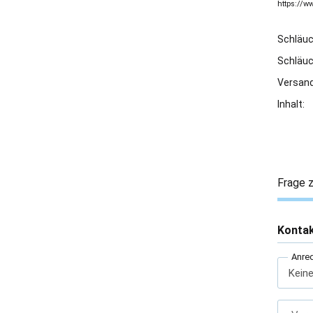
https://
Schläu
Schläu
Versand
Inhalt:
Frage z
Konta
Anre