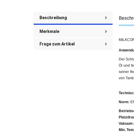
Beschreibung
Beschr
Merkmale
MILKCOR
Frage zum Artikel
Anwendu
Der Schla
Öl und f
seiner f
von Tank
Technisc
Norm:
EN
Betriebs
Platzdru
Vakuum:
Min. Tem