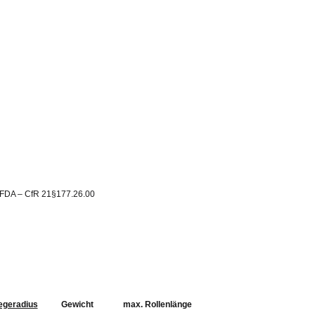
– FDA – CfR 21§177.26.00
egeradius
Gewicht
max. Rollenlänge