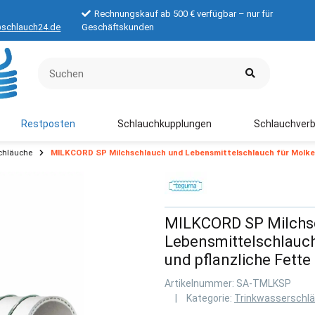
Rechnungskauf ab 500 € verfügbar – nur für
schlauch24.de
Geschäftskunden
Restposten
Schlauchkupplungen
Schlauchverb
chläuche
MILKCORD SP Milchschlauch und Lebensmittelschlauch für Molkere
MILKCORD SP Milchs
Lebensmittelschlauch
und pflanzliche Fette
Artikelnummer:
SA-TMLKSP
Kategorie:
Trinkwasserschlä