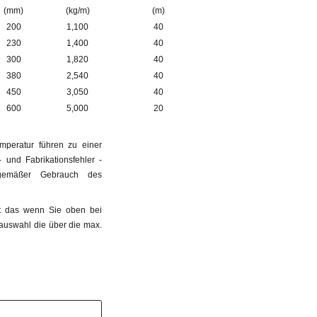
(mm)
(kg/m)
(m)
200
1,100
40
230
1,400
40
300
1,820
40
380
2,540
40
450
3,050
40
600
5,000
20
peratur führen zu einer
und Fabrikationsfehler -
sgemäßer Gebrauch des
et das wenn Sie oben bei
nauswahl die über die max.