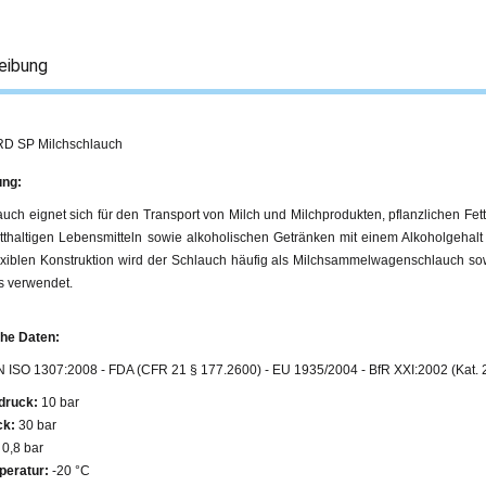
eibung
D SP Milchschlauch
ng:
uch eignet sich für den Transport von Milch und Milchprodukten, pflanzlichen Fett
etthaltigen Lebensmitteln sowie alkoholischen Getränken mit einem Alkoholgehal
lexiblen Konstruktion wird der Schlauch häufig als Milchsammelwagenschlauch s
s verwendet.
he Daten:
 ISO 1307:2008 - FDA (CFR 21 § 177.2600) - EU 1935/2004 - BfR XXI:2002 (Kat. 
druck:
10 bar
ck:
30 bar
0,8 bar
peratur:
-20 °C