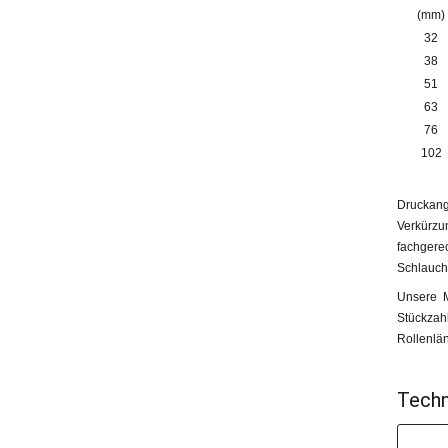
(mm)
32
38
51
63
76
102
Druckang
Verkürzu
fachger
Schlauch
Unsere M
Stückzah
Rollenlän
Techn