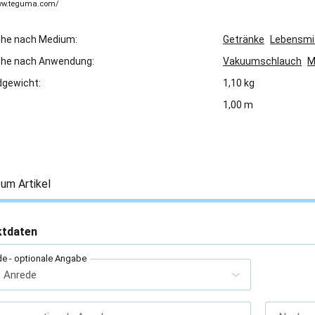
www.teguma.com/
che nach Medium:
Getränke
Lebensmi
che nach Anwendung:
Vakuumschlauch
M
gewicht:
1,10 kg
1,00 m
um Artikel
ktdaten
de
- optionale Angabe