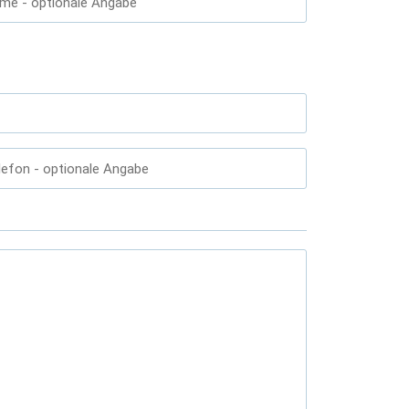
ame
- optionale Angabe
lefon
- optionale Angabe