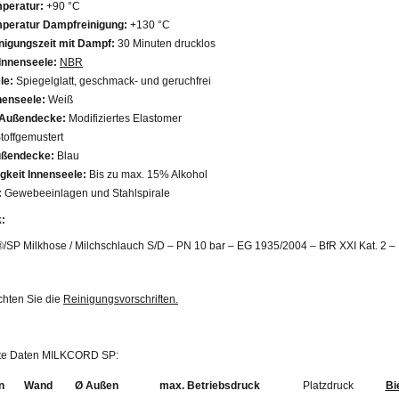
peratur:
+90 °C
peratur Dampfreinigung:
+130 °C
nigungszeit mit Dampf:
30 Minuten drucklos
 Innenseele:
NBR
le:
Spiegelglatt, geschmack- und geruchfrei
nenseele:
Weiß
 Außendecke:
Modifiziertes Elastomer
toffgemustert
ußendecke:
Blau
gkeit Innenseele:
Bis zu max. 15% Alkohol
:
Gewebeeinlagen und Stahlspirale
:
®/SP Milkhose / Milchschlauch S/D – PN 10 bar – EG 1935/2004 – BfR XXI Kat. 2 
chten Sie die
Reinigungsvorschriften.
erte Daten MILKCORD SP:
n
Wand
Ø Außen
max. Betriebsdruck
Platzdruck
Bi