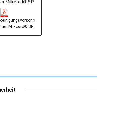
ten Milkcord® SP
Reinigungsvorschri
ften Milkcord® SP
erheit