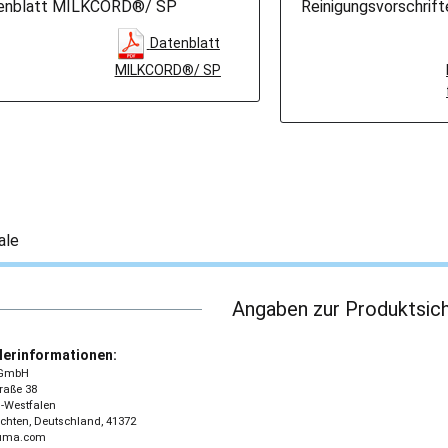
enblatt MILKCORD®/ SP
Reinigungsvorschrif
Datenblatt
MILKCORD®/ SP
ale
Angaben zur Produktsich
lerinformationen:
GmbH
traße 38
-Westfalen
chten, Deutschland, 41372
guma.com