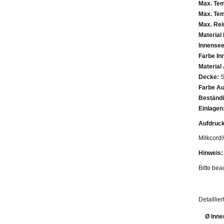
Max. Tem
Max. Tem
Max. Rei
Material
Innensee
Farbe In
Material
Decke:
S
Farbe A
Beständi
Einlagen
Aufdruck
Milkcord
Hinweis:
Bitte bea
Detailli
Ø Inne