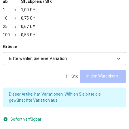
ab
Stückpreis / Stk
1
»
1,00 €
*
10
»
0,75 €
*
25
»
0,67 €
*
100
»
0,58 €
*
Grösse
Bitte wählen Sie eine Variation.
Stk
In den Warenkorb
x
Dieser Artikel hat Variationen. Wählen Sie bitte die
gewünschte Variation aus.
Sofort verfügbar