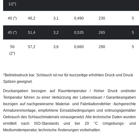
1/2")
40 (")
46,2
3,1
0,490
230
5
45 (")
51,4
3,2
0,535
265
5
50
57,2
3,6
0,660
290
5
(2")
*Betriebsdruck bar: Schlauch ist nur für kurzzeitige erhöhten Druck und Druck
Spitzen geeignet.
Druckangaben bezogen auf Raumtemperatur / Hoher Druck und/oder
Temperatur führen zu einer Verkürzung der Lebensdauer / Garantieangaben
bezogen auf nachgewiesene Material- und Fabrikationsfehler -fachgerechte
Armaturenmontage, empfohlene Einsatzbedingungen und ordnungsgemäßer
Gebrauch des Schlauchmaterials vorausgesetzt. Alle technische Daten wurden
ermittelt nach ISO-Standards und bei 20 °C Umgebungs- und
Mediumstemperatur, technische Änderungen vorbehalten.