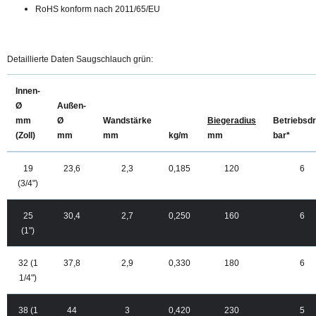
RoHS konform nach 2011/65/EU
Detaillierte Daten Saugschlauch grün:
Innen-
Ø
Außen-
mm
Ø
Wandstärke
Biegeradius
Betriebsd
(Zoll)
mm
mm
kg/m
mm
bar*
19
23,6
2,3
0,185
120
6
(3/4")
25
30,4
2,7
0,250
160
6
(1")
32 (1
37,8
2,9
0,330
180
6
1/4")
38 (1
44
3
0,420
230
5