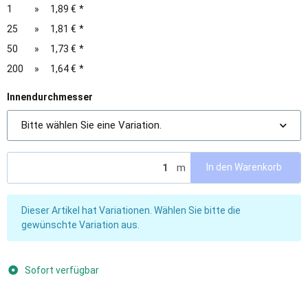
1
»
1,89 €
*
25
»
1,81 €
*
50
»
1,73 €
*
200
»
1,64 €
*
Innendurchmesser
Bitte wählen Sie eine Variation.
m
In den Warenkorb
x
Dieser Artikel hat Variationen. Wählen Sie bitte die
gewünschte Variation aus.
Sofort verfügbar