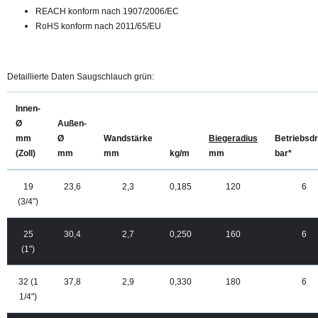
REACH konform nach 1907/2006/EC
RoHS konform nach 2011/65/EU
Detaillierte Daten Saugschlauch grün:
Innen-
Ø
Außen-
mm
Ø
Wandstärke
Biegeradius
Betriebsd
(Zoll)
mm
mm
kg/m
mm
bar*
19
23,6
2,3
0,185
120
6
(3/4")
25
30,4
2,7
0,250
160
6
(1")
32 (1
37,8
2,9
0,330
180
6
1/4")