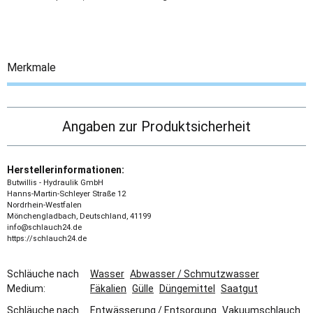
Merkmale
Angaben zur Produktsicherheit
Herstellerinformationen:
Butwillis - Hydraulik GmbH
Hanns-Martin-Schleyer Straße 12
Nordrhein-Westfalen
Mönchengladbach, Deutschland, 41199
info@schlauch24.de
https://schlauch24.de
Schläuche nach
Wasser
Abwasser / Schmutzwasser
Medium:
Fäkalien
Gülle
Düngemittel
Saatgut
Schläuche nach
Entwässerung / Entsorgung
Vakuumschlauch