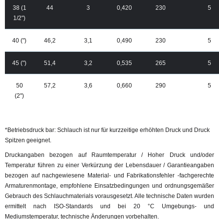
38 (1
44
3
0,420
230
5
1/2")
40 (")
46,2
3,1
0,490
230
5
45 (")
51,4
3,2
0,535
265
5
50
57,2
3,6
0,660
290
5
(2")
*Betriebsdruck bar: Schlauch ist nur für kurzzeitige erhöhten Druck und Druck
Spitzen geeignet.
Druckangaben bezogen auf Raumtemperatur / Hoher Druck und/oder
Temperatur führen zu einer Verkürzung der Lebensdauer / Garantieangaben
bezogen auf nachgewiesene Material- und Fabrikationsfehler -fachgerechte
Armaturenmontage, empfohlene Einsatzbedingungen und ordnungsgemäßer
Gebrauch des Schlauchmaterials vorausgesetzt. Alle technische Daten wurden
ermittelt nach ISO-Standards und bei 20 °C Umgebungs- und
Mediumstemperatur, technische Änderungen vorbehalten.