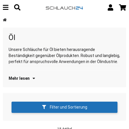
Öl
Unsere Schläuche für Öl bieten herausragende
Entdecken Sie unsere Auswahl für zuverlässige und
Beständigkeit gegenüber Ölprodukten. Robust und langlebig,
öl
perfekt für anspruchsvolle Anwendungen in der Ölindustrie.
Mehr lesen
Filter und Sortierung
18 Artikel