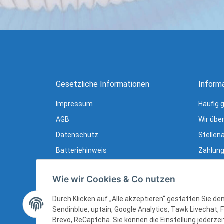
Gesetzliche Informationen
Inform
Impressum
Häufig 
AGB
Wir übe
Datenschutz
Stellen
Batteriehinweis
Zahlung
Verpackungshinweise
Lieferu
Wie wir Cookies & Co nutzen
Widerrufsrecht
Newslet
Widerrufsrecht (B2B)
Ratgebe
Durch Klicken auf „Alle akzeptieren“ gestatten Sie d
Sendinblue, uptain, Google Analytics, Tawk Livechat, 
Sitemap
Brevo, ReCaptcha. Sie können die Einstellung jederzeit