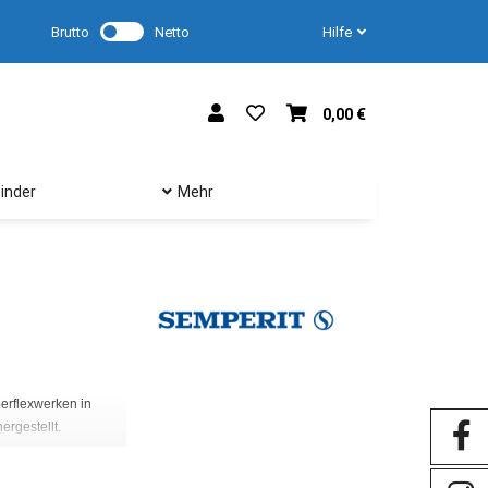
Brutto
Netto
Hilfe
0,00 €
inder
Mehr
Industrie und Gewerbe haben die vielfältigsten Schlauchp
Ob in der chemischen oder Bauindustrie, ob in der Nahrung
perflexwerken in
beinahe jeden möglichen Einsatz das richtige Produkt für
rgestellt.