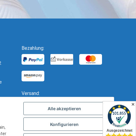
Bezahlung:
2
e
Versand:
✕
Alle akzeptieren
Konfigurieren
in,
nter