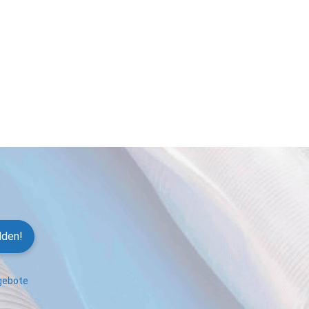
lden!
ngebote