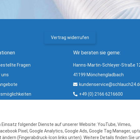
Vertrag widerrufen
ationen
Wir beraten sie gerne:
gestellte Fragen
Hanns-Martin-Schleyer-Straße 1
r uns
41199 Mönchengladbach
angebote
kundenservice@schlauch24.d
smöglichkeiten
+49 (0) 2166 6216600
ng und Versand
Bürozeiten:
ter
Mo - Fr: 8:00 - 16:00 Uhr
r & Glossar
en Einsatz folgender Dienste auf unserer Website: YouTube, Vimeo,
Facebook Pixel, Google Analytics, Google Ads, Google Tag Manager, upta
 ändern (Fingerabdruck-Icon links unten). Weitere Details finden Sie u