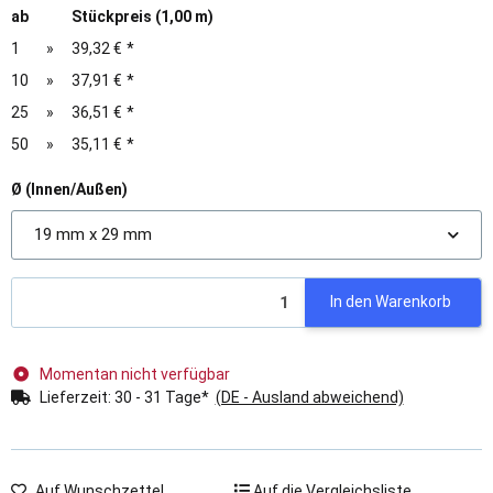
ab
Stückpreis (1,00 m)
1
»
39,32 €
*
10
»
37,91 €
*
25
»
36,51 €
*
50
»
35,11 €
*
Ø (Innen/Außen)
19 mm x 29 mm
In den Warenkorb
Momentan nicht verfügbar
Lieferzeit:
30 - 31 Tage*
(DE - Ausland abweichend)
Auf Wunschzettel
Auf die Vergleichsliste