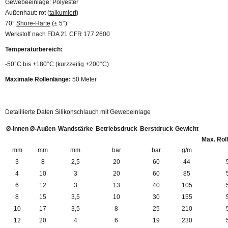
Gewebeeinlage: Polyester
Außenhaut: rot (
talkumiert
)
70°
Shore-Härte
(± 5°)
Werkstoff nach FDA 21 CFR 177.2600
Temperaturbereich:
-50°C bis +180°C (kurzzeitig +200°C)
Maximale Rollenlänge:
50 Meter
Detaillierte Daten Silikonschlauch mit Gewebeinlage
Ø-Innen
Ø-Außen
Wandstärke
Betriebsdruck
Berstdruck
Gewicht
Max. Rol
mm
mm
mm
bar
bar
g/m
3
8
2,5
20
60
44
4
10
3
20
60
85
6
12
3
13
40
105
8
15
3,5
10
30
155
10
17
3,5
8
25
210
12
20
4
6
19
230