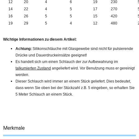
12
20
4
6
19
230
14
22
4
5
17
270
16
26
5
5
15
420
19
29
5
4
12
480
Wichtige Informationen zu diesem Artikel:
Achtung:
Silikonschläuche mit Glasgewebe sind nicht für pulsierende
Drücke und Dauerdruckeinsätze geeignet!
Es handelt sich um einen Schlauch der zur Aufbewahrung im
talkumierten Zustand
angeliefert wird. Vor Benutzung muss er gereinigt
werden.
Dieser Schlauch wird immer an einem Stück geliefert. Dies bedeutet,
dass wenn Sie oben bei der Stückzahl z.B. 5 eingeben, so erhalten Sie
5 Meter Schlauch an einem Stück.
Merkmale