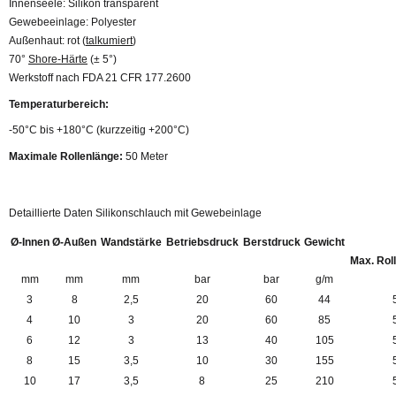
Innenseele: Silikon transparent
Gewebeeinlage: Polyester
Außenhaut: rot (
talkumiert
)
70°
Shore-Härte
(± 5°)
Werkstoff nach FDA 21 CFR 177.2600
Temperaturbereich:
-50°C bis +180°C (kurzzeitig +200°C)
Maximale Rollenlänge:
50 Meter
Detaillierte Daten Silikonschlauch mit Gewebeinlage
Ø-Innen
Ø-Außen
Wandstärke
Betriebsdruck
Berstdruck
Gewicht
Max. Rol
mm
mm
mm
bar
bar
g/m
3
8
2,5
20
60
44
4
10
3
20
60
85
6
12
3
13
40
105
8
15
3,5
10
30
155
10
17
3,5
8
25
210