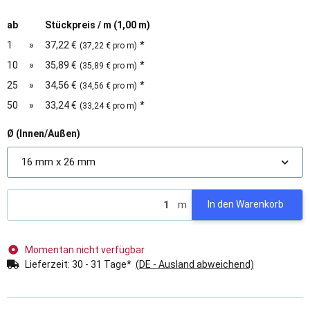
ab
Stückpreis / m (1,00 m)
1
»
37,22 €
*
(37,22 € pro m)
10
»
35,89 €
*
(35,89 € pro m)
25
»
34,56 €
*
(34,56 € pro m)
50
»
33,24 €
*
(33,24 € pro m)
Ø (Innen/Außen)
16 mm x 26 mm
m
In den Warenkorb
Momentan nicht verfügbar
Lieferzeit:
30 - 31 Tage*
(DE - Ausland abweichend)