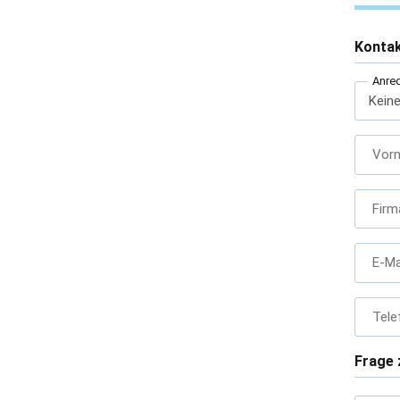
Konta
Anre
Vor
Firm
E-Ma
Tele
Frage 