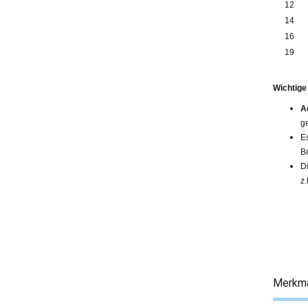
12
14
16
19
Wichtige
A
g
E
B
D
z
Merkm