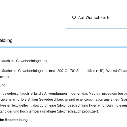
Auf Wunschzettel
eibung
hlauch mit Gewebeeinlage - rot
chläuche mit Gewebeeinlage bis max. 200°C - 70° Shore-Härte (± 5°), Werkstoff 
erware
ung:
kongewebeschlauch ist für die Anwendungen in denen das Medium mit einem best
 geleitet wird. Die Silikon Gewebeschläuche sind eine Kombination aus einem Sta
yester Textilgeflecht, das durch eine Silikonbeschichtung fixiert wird. Durch diese
ändiger und hoch temperaturfähiger Silikonschlauch produziert.
he Beschreibung: