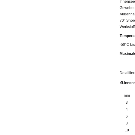
Innenseel
Gewebeei
Außenhaut
70°
Shor
Werkstof
Temperat
-50°C bis
Maximale
Detaillie
Ø-Innen
mm
3
4
6
8
10