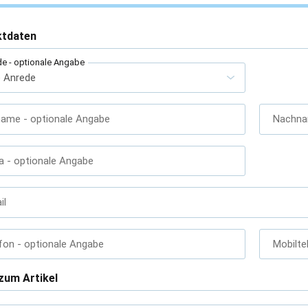
ktdaten
de
- optionale Angabe
name
- optionale Angabe
Nachn
a
- optionale Angabe
il
fon
- optionale Angabe
Mobilte
zum Artikel