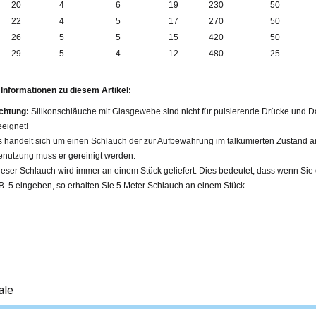
20
4
6
19
230
50
22
4
5
17
270
50
26
5
5
15
420
50
29
5
4
12
480
25
 Informationen zu diesem Artikel:
chtung:
Silikonschläuche mit Glasgewebe sind nicht für pulsierende Drücke und 
eeignet!
s handelt sich um einen Schlauch der zur Aufbewahrung im
talkumierten Zustand
an
enutzung muss er gereinigt werden.
ieser Schlauch wird immer an einem Stück geliefert. Dies bedeutet, dass wenn Sie
.B. 5 eingeben, so erhalten Sie 5 Meter Schlauch an einem Stück.
ale