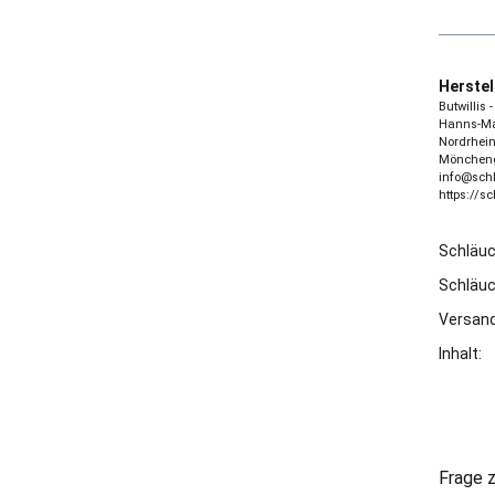
Herstel
Butwillis
Hanns-Mar
Nordrhein
Möncheng
info@sch
https://s
Schläu
Schläu
Versand
Inhalt:
Frage z