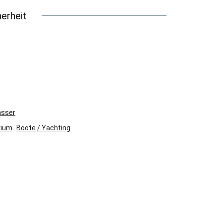
erheit
asser
rium
Boote / Yachting