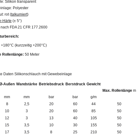
e: Silikon transparent
nlage: Polyester
: rot (
talkumiert
)
e-Härte
(± 5°)
f nach FDA 21 CFR 177.2600
urbereich:
 +180°C (kurzzeitig +200°C)
 Rollenlänge:
50 Meter
rte Daten Silikonschlauch mit Gewebeinlage
Ø-Außen
Wandstärke
Betriebsdruck
Berstdruck
Gewicht
Max. Rollenlänge
m
mm
mm
bar
bar
g/m
8
2,5
20
60
44
50
10
3
20
60
85
50
12
3
13
40
105
50
15
3,5
10
30
155
50
17
3,5
8
25
210
50