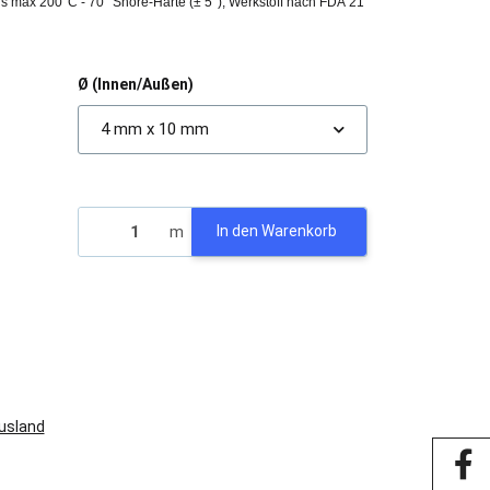
s max 200°C - 70° Shore-Härte (± 5°), Werkstoff nach FDA 21
Ø (Innen/Außen)
4 mm x 10 mm
m
In den Warenkorb
Ausland