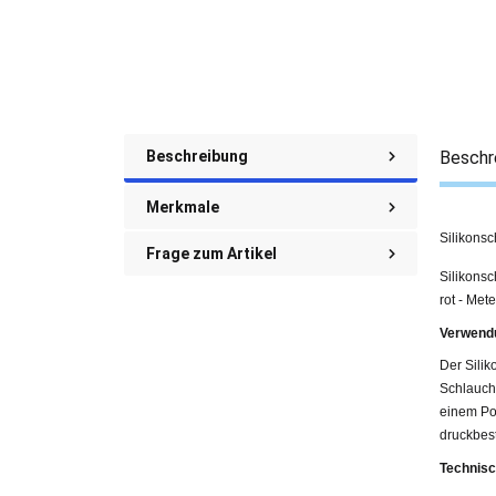
Beschreibung
Beschr
Merkmale
Silikonsc
Frage zum Artikel
Silikons
rot - Met
Verwend
Der Sili
Schlauch
einem Pol
druckbest
Technisc