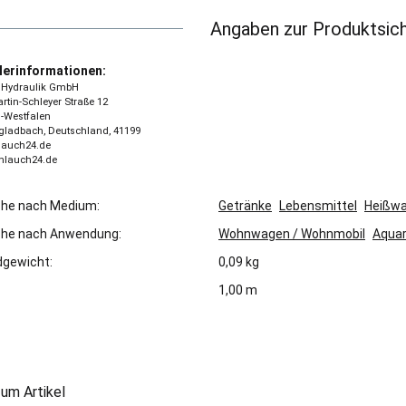
Angaben zur Produktsich
lerinformationen:
 - Hydraulik GmbH
tin-Schleyer Straße 12
-Westfalen
ladbach, Deutschland, 41199
lauch24.de
chlauch24.de
che nach Medium:
Getränke
Lebensmittel
Heißw
che nach Anwendung:
Wohnwagen / Wohnmobil
Aqua
gewicht:
0,09 kg
1,00 m
um Artikel