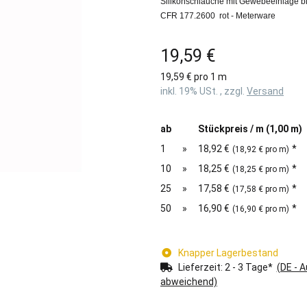
Silikonschläuche mit Gewebeeinlage bi
CFR 177.2600 rot - Meterware
19,59 €
19,59 € pro 1 m
inkl. 19% USt. , zzgl.
Versand
ab
Stückpreis / m (1,00 m)
1
»
18,92 €
*
(18,92 € pro m)
10
»
18,25 €
*
(18,25 € pro m)
25
»
17,58 €
*
(17,58 € pro m)
50
»
16,90 €
*
(16,90 € pro m)
Knapper Lagerbestand
Lieferzeit:
2 - 3 Tage*
(DE - 
abweichend)