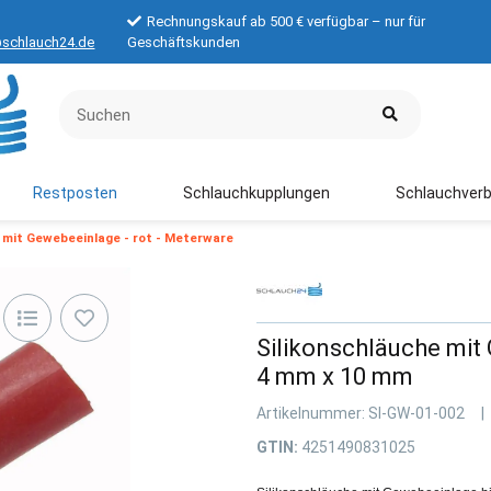
Rechnungskauf ab 500 € verfügbar – nur für
schlauch24.de
Geschäftskunden
Restposten
Schlauchkupplungen
Schlauchverb
 mit Gewebeeinlage - rot - Meterware
Silikonschläuche mit
4 mm x 10 mm
Artikelnummer:
SI-GW-01-002
GTIN:
4251490831025