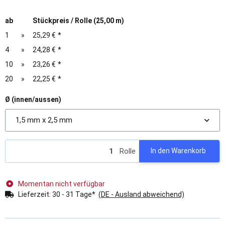
ab
Stückpreis / Rolle (25,00 m)
1
»
25,29 €
*
4
»
24,28 €
*
10
»
23,26 €
*
20
»
22,25 €
*
Ø (innen/aussen)
1,5 mm x 2,5 mm
Rolle
In den Warenkorb
Momentan nicht verfügbar
Lieferzeit:
30 - 31 Tage*
(DE - Ausland abweichend)