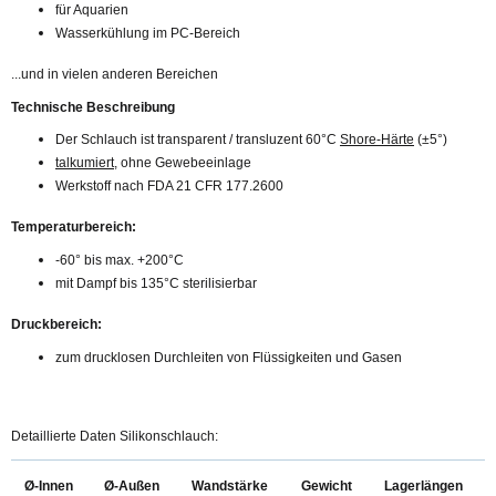
für Aquarien
Wasserkühlung im PC-Bereich
...und in vielen anderen Bereichen
Technische Beschreibung
Der Schlauch ist transparent / transluzent 60°C
Shore-Härte
(±5°)
talkumiert
, ohne Gewebeeinlage
Werkstoff nach FDA 21 CFR 177.2600
Temperaturbereich:
-60° bis max. +200°C
mit Dampf bis 135°C sterilisierbar
Druckbereich:
zum drucklosen Durchleiten von Flüssigkeiten und Gasen
Detaillierte Daten Silikonschlauch:
Ø-Innen
Ø-Außen
Wandstärke
Gewicht
Lagerlängen