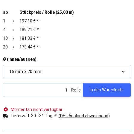
ab
Stückpreis / Rolle (25,00 m)
1
»
197,10 €
*
4
»
189,21 €
*
10
»
181,33 €
*
20
»
173,44 €
*
Ø (innen/aussen)
16 mm x 20 mm
Rolle
In den Warenkorb
Momentan nicht verfügbar
Lieferzeit:
30 - 31 Tage*
(DE - Ausland abweichend)