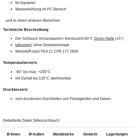
für Aquarien
Wasserkühlung im PC-Bereich
...und in vielen anderen Bereichen
Technische Beschreibung
Der Schlauch ist transparent / transluzent 60°C
Shore-Härte
(±5°)
talkumiert
, ohne Gewebeeinlage
Werkstoff nach FDA 21 CFR 177.2600
Temperaturbereich:
-60° bis max. +200°C
mit Dampf bis 135°C sterilisierbar
Druckbereich:
zum drucklosen Durchleiten von Flüssigkeiten und Gasen
Detaillierte Daten Silikonschlauch:
Ø-Innen
Ø-Außen
Wandstärke
Gewicht
Lagerlängen