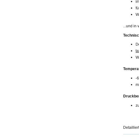
i
fü
W
...und in
Technis
De
ta
W
Temperat
-
mi
Druckber
z
Detaillie