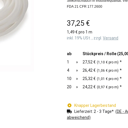
Silikonschlauch in Industriequalität. V
FDA 21 CFR 177.2600
37,25 €
1,49 € pro 1 m
inkl. 19% USt. , zzgl.
Versand
ab
Stückpreis / Rolle (25,0
1
»
27,52 €
*
(1,10 € pro m)
4
»
26,42 €
*
(1,06 € pro m)
10
»
25,32 €
*
(1,01 € pro m)
20
»
24,22 €
*
(0,97 € pro m)
Knapper Lagerbestand
Lieferzeit:
2 - 3 Tage*
(DE - 
abweichend)