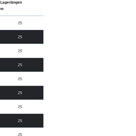
Lagerlängen
m
25
25
25
25
25
25
25
25
25