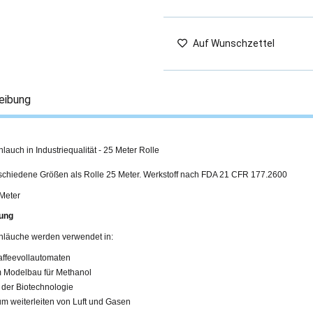
Auf Wunschzettel
eibung
hlauch in Industriequalität - 25 Meter Rolle
rschiedene Größen als Rolle 25 Meter. Werkstoff nach FDA 21 CFR 177.2600
 Meter
ung
chläuche werden verwendet in:
affeevollautomaten
m Modelbau für Methanol
n der Biotechnologie
um weiterleiten von Luft und Gasen