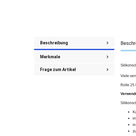
Beschreibung
Beschr
Merkmale
Silikonsc
Frage zum Artikel
Viele ve
Rolle 25
Verwend
Silikons
K
i
i
z