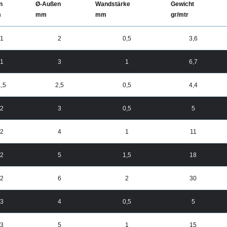
n
Ø-Außen
Wandstärke
Gewicht
m
mm
mm
gr/mtr
1
2
0,5
3,6
1
3
1
6,7
1,5
2,5
0,5
4,4
2
3
0,5
5
2
4
1
11
2
5
1,5
18
2
6
2
30
3
4
0,5
5
3
5
1
15