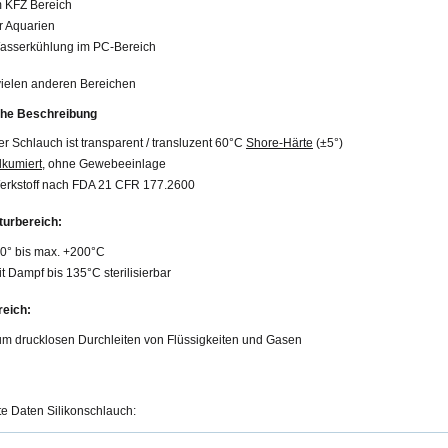
m KFZ Bereich
r Aquarien
asserkühlung im PC-Bereich
 vielen anderen Bereichen
che Beschreibung
r Schlauch ist transparent / transluzent 60°C
Shore-Härte
(±5°)
lkumiert
, ohne Gewebeeinlage
erkstoff nach FDA 21 CFR 177.2600
urbereich:
60° bis max. +200°C
t Dampf bis 135°C sterilisierbar
eich:
um drucklosen Durchleiten von Flüssigkeiten und Gasen
rte Daten Silikonschlauch: