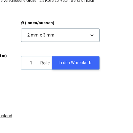
iele verschiedene Größen als Rolle 25 Meter. Werkstoff nach
Ø (innen/aussen)
2 mm x 3 mm
0 m)
Rolle
In den Warenkorb
Ausland