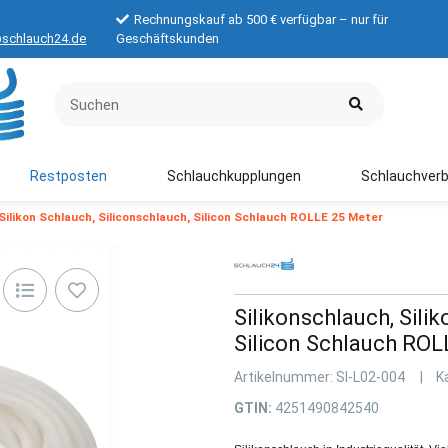
Rechnungskauf ab 500 € verfügbar – nur für
schlauch24.de
Geschäftskunden
Restposten
Schlauchkupplungen
Schlauchverb
 Silikon Schlauch, Siliconschlauch, Silicon Schlauch ROLLE 25 Meter
Silikonschlauch, Sili
Silicon Schlauch RO
Artikelnummer:
SI-L02-004
K
GTIN:
4251490842540