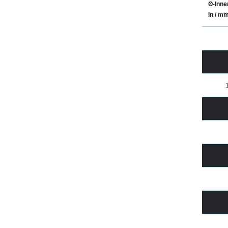
Ø-Inne
in / m