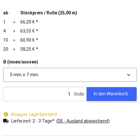
ab
Stückpreis / Rolle (25,00 m)
1
»
66,20 €
*
4
»
63,55 €
*
10
»
60,90 €
*
20
»
58,25 €
*
Ø (innen/aussen)
5 mm x 7 mm
Rolle
In den Warenkorb
Knapper Lagerbestand
Lieferzeit:
2 - 3 Tage*
(DE - Ausland abweichend)