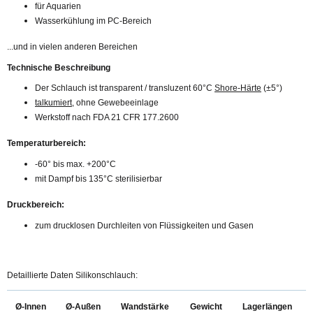
für Aquarien
Wasserkühlung im PC-Bereich
...und in vielen anderen Bereichen
Technische Beschreibung
Der Schlauch ist transparent / transluzent 60°C
Shore-Härte
(±5°)
talkumiert
, ohne Gewebeeinlage
Werkstoff nach FDA 21 CFR 177.2600
Temperaturbereich:
-60° bis max. +200°C
mit Dampf bis 135°C sterilisierbar
Druckbereich:
zum drucklosen Durchleiten von Flüssigkeiten und Gasen
Detaillierte Daten Silikonschlauch:
Ø-Innen
Ø-Außen
Wandstärke
Gewicht
Lagerlängen