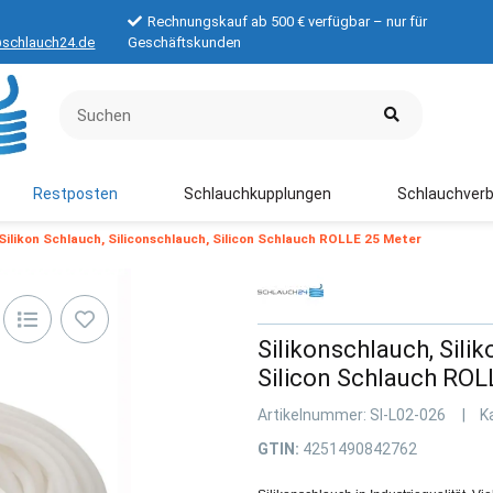
Rechnungskauf ab 500 € verfügbar – nur für
schlauch24.de
Geschäftskunden
Restposten
Schlauchkupplungen
Schlauchverb
 Silikon Schlauch, Siliconschlauch, Silicon Schlauch ROLLE 25 Meter
Silikonschlauch, Sili
Silicon Schlauch RO
Artikelnummer:
SI-L02-026
K
GTIN:
4251490842762