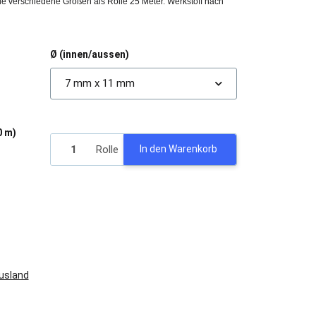
iele verschiedene Größen als Rolle 25 Meter. Werkstoff nach
Ø (innen/aussen)
7 mm x 11 mm
0 m)
Rolle
In den Warenkorb
Ausland