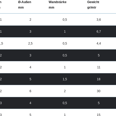
n
Ø-Außen
Wandstärke
Gewicht
m
mm
mm
gr/mtr
1
2
0,5
3,6
1
3
1
6,7
1,5
2,5
0,5
4,4
2
3
0,5
5
2
4
1
11
2
5
1,5
18
2
6
2
30
3
4
0,5
5
3
5
1
15