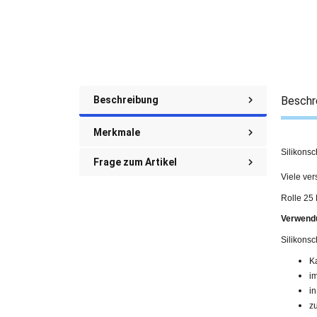
Beschreibung
Beschr
Merkmale
Silikonsc
Frage zum Artikel
Viele ve
Rolle 25
Verwend
Silikons
K
i
i
z