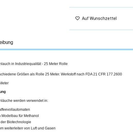
Auf Wunschzettel
eibung
hlauch in Industriequalität - 25 Meter Rolle
rschiedene Größen als Rolle 25 Meter. Werkstoff nach FDA 21 CFR 177.2600
 Meter
ung
chläuche werden verwendet in:
affeevollautomaten
m Modelbau für Methanol
n der Biotechnologie
um weiterleiten von Luft und Gasen