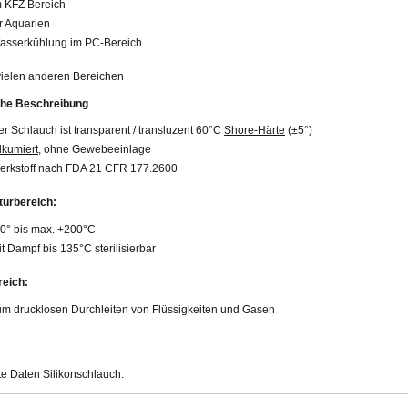
m KFZ Bereich
r Aquarien
asserkühlung im PC-Bereich
 vielen anderen Bereichen
che Beschreibung
r Schlauch ist transparent / transluzent 60°C
Shore-Härte
(±5°)
lkumiert
, ohne Gewebeeinlage
erkstoff nach FDA 21 CFR 177.2600
urbereich:
60° bis max. +200°C
t Dampf bis 135°C sterilisierbar
eich:
um drucklosen Durchleiten von Flüssigkeiten und Gasen
rte Daten Silikonschlauch: