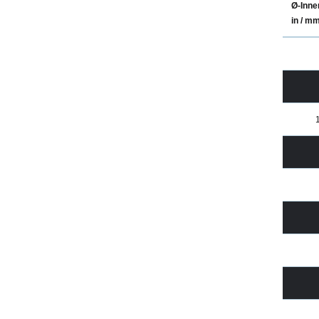
Ø-Inne
in / m