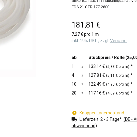
Silikonschlauch in Industriequalität. V
FDA 21 CFR 177.2600
181,81 €
7,27 € pro 1 m
inkl. 19% USt. , zzgl.
Versand
ab
Stückpreis / Rolle (25,0
1
»
133,14 €
*
(5,33 € pro m)
4
»
127,81 €
*
(5,11 € pro m)
10
»
122,49 €
*
(4,90 € pro m)
20
»
117,16 €
*
(4,69 € pro m)
Knapper Lagerbestand
Lieferzeit:
2 - 3 Tage*
(DE - 
abweichend)