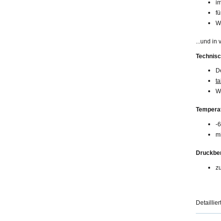
i
fü
W
...und in
Technis
De
ta
W
Temperat
-
mi
Druckber
z
Detaillie