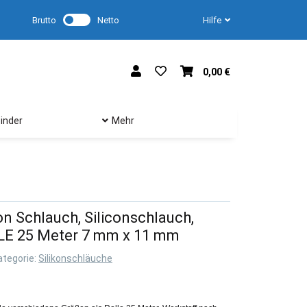
Brutto
Netto
Hilfe
0,00 €
inder
Mehr
kon Schlauch, Siliconschlauch,
LLE 25 Meter 7 mm x 11 mm
ategorie:
Silikonschläuche