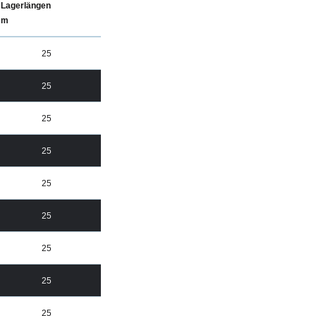
Lagerlängen
m
25
25
25
25
25
25
25
25
25