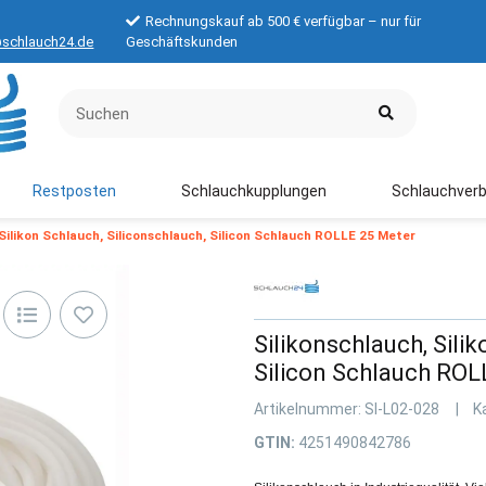
Rechnungskauf ab 500 € verfügbar – nur für
schlauch24.de
Geschäftskunden
Restposten
Schlauchkupplungen
Schlauchverb
 Silikon Schlauch, Siliconschlauch, Silicon Schlauch ROLLE 25 Meter
Silikonschlauch, Sili
Silicon Schlauch RO
Artikelnummer:
SI-L02-028
K
GTIN:
4251490842786