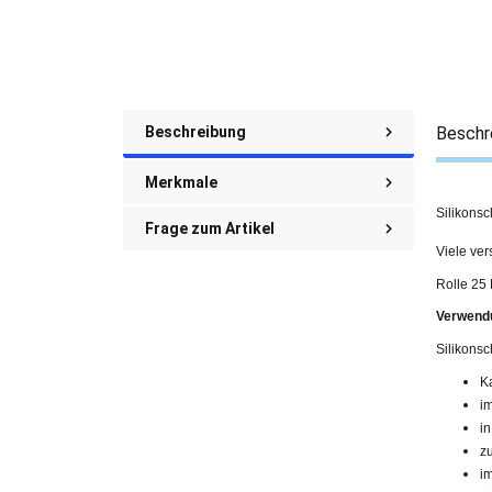
Beschreibung
Beschr
Merkmale
Silikonsc
Frage zum Artikel
Viele ve
Rolle 25
Verwend
Silikons
K
i
i
z
i