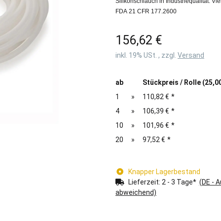
Silikonschlauch in Industriequalität. V
FDA 21 CFR 177.2600
156,62 €
inkl. 19% USt. , zzgl.
Versand
ab
Stückpreis / Rolle (25,0
1
»
110,82 €
*
4
»
106,39 €
*
10
»
101,96 €
*
20
»
97,52 €
*
Knapper Lagerbestand
Lieferzeit:
2 - 3 Tage*
(DE - 
abweichend)