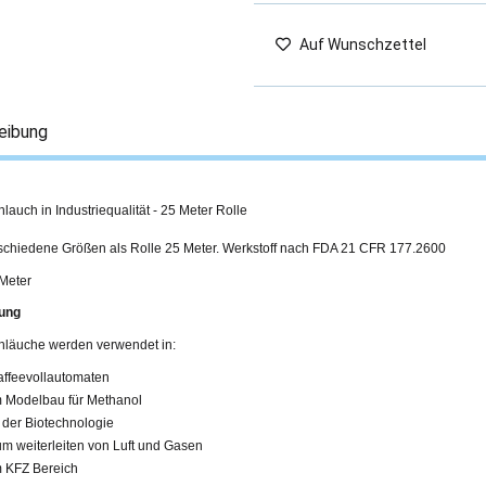
Auf Wunschzettel
eibung
hlauch in Industriequalität - 25 Meter Rolle
rschiedene Größen als Rolle 25 Meter. Werkstoff nach FDA 21 CFR 177.2600
 Meter
ung
chläuche werden verwendet in:
affeevollautomaten
m Modelbau für Methanol
n der Biotechnologie
um weiterleiten von Luft und Gasen
m KFZ Bereich