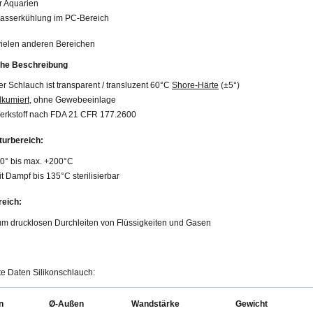
r Aquarien
asserkühlung im PC-Bereich
 vielen anderen Bereichen
che Beschreibung
r Schlauch ist transparent / transluzent 60°C
Shore-Härte
(±5°)
lkumiert
, ohne Gewebeeinlage
erkstoff nach FDA 21 CFR 177.2600
urbereich:
60° bis max. +200°C
t Dampf bis 135°C sterilisierbar
eich:
um drucklosen Durchleiten von Flüssigkeiten und Gasen
rte Daten Silikonschlauch:
n
Ø-Außen
Wandstärke
Gewicht