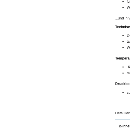
fü
W
...und in
Technis
De
ta
W
Temperat
-
mi
Druckber
z
Detaillie
Ø-Inne