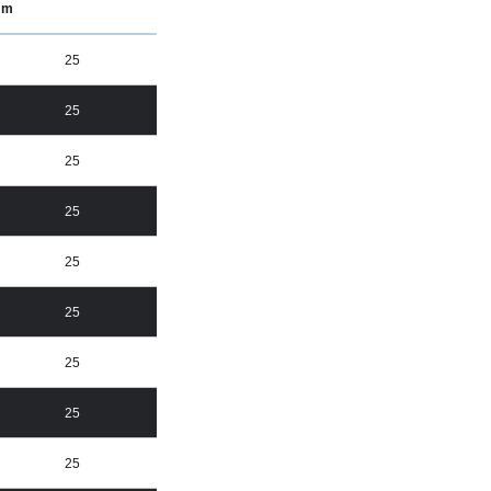
m
25
25
25
25
25
25
25
25
25