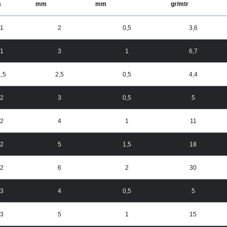
m
mm
mm
gr/mtr
1
2
0,5
3,6
1
3
1
6,7
1,5
2,5
0,5
4,4
2
3
0,5
5
2
4
1
11
2
5
1,5
18
2
6
2
30
3
4
0,5
5
3
5
1
15