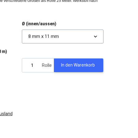
iele verschiedene Größen als Rolle 25 Meter. Werkstoff nach
Ø (innen/aussen)
8 mm x 11 mm
0 m)
Rolle
In den Warenkorb
Ausland