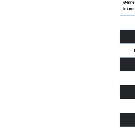
Ø-Inne
in / m