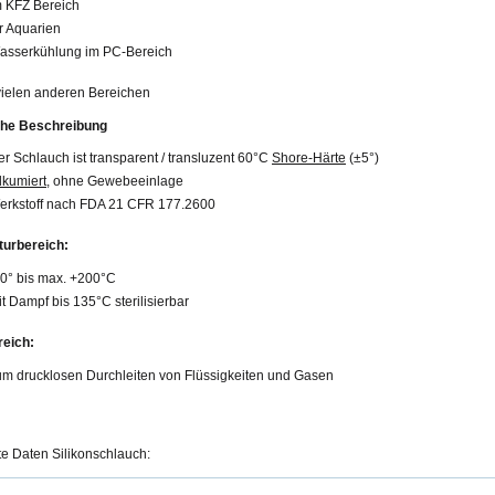
m KFZ Bereich
r Aquarien
asserkühlung im PC-Bereich
 vielen anderen Bereichen
che Beschreibung
r Schlauch ist transparent / transluzent 60°C
Shore-Härte
(±5°)
lkumiert
, ohne Gewebeeinlage
erkstoff nach FDA 21 CFR 177.2600
urbereich:
60° bis max. +200°C
t Dampf bis 135°C sterilisierbar
eich:
um drucklosen Durchleiten von Flüssigkeiten und Gasen
rte Daten Silikonschlauch: