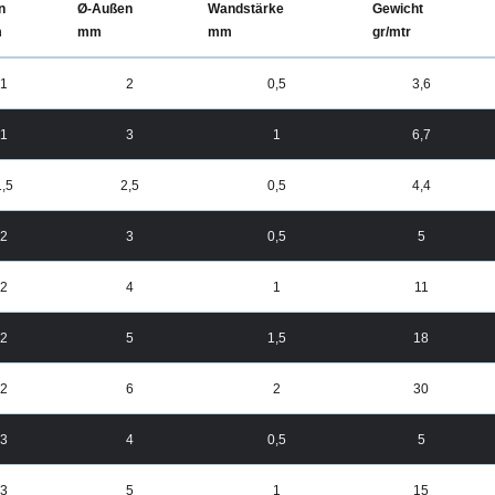
n
Ø-Außen
Wandstärke
Gewicht
m
mm
mm
gr/mtr
1
2
0,5
3,6
1
3
1
6,7
1,5
2,5
0,5
4,4
2
3
0,5
5
2
4
1
11
2
5
1,5
18
2
6
2
30
3
4
0,5
5
3
5
1
15