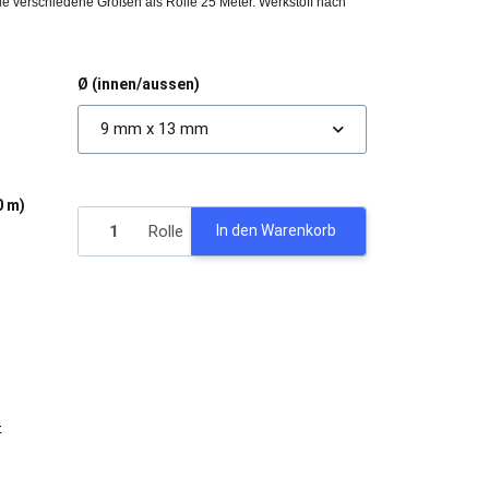
iele verschiedene Größen als Rolle 25 Meter. Werkstoff nach
Ø (innen/aussen)
9 mm x 13 mm
0 m)
Rolle
In den Warenkorb
-