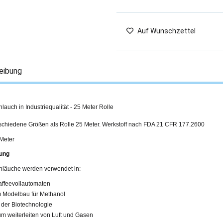
Auf Wunschzettel
eibung
hlauch in Industriequalität - 25 Meter Rolle
rschiedene Größen als Rolle 25 Meter. Werkstoff nach FDA 21 CFR 177.2600
 Meter
ung
chläuche werden verwendet in:
affeevollautomaten
m Modelbau für Methanol
n der Biotechnologie
um weiterleiten von Luft und Gasen