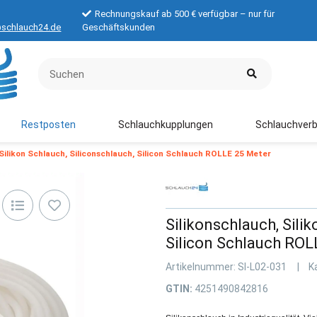
Rechnungskauf ab 500 € verfügbar – nur für
schlauch24.de
Geschäftskunden
Restposten
Schlauchkupplungen
Schlauchverb
 Silikon Schlauch, Siliconschlauch, Silicon Schlauch ROLLE 25 Meter
Silikonschlauch, Sili
Silicon Schlauch RO
Artikelnummer:
SI-L02-031
K
GTIN:
4251490842816