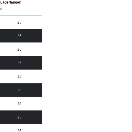
Lagerlängen
m
25
25
25
25
25
25
25
25
25