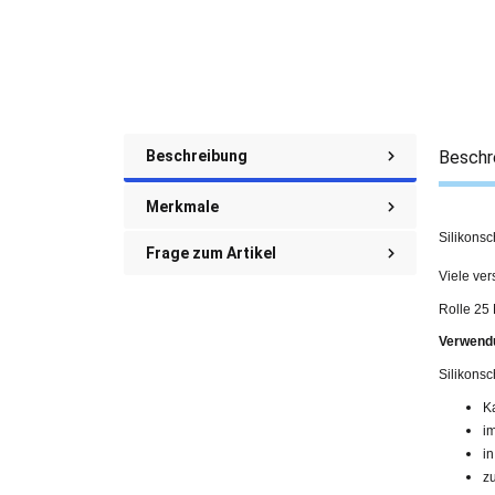
Beschreibung
Beschr
Merkmale
Silikonsc
Frage zum Artikel
Viele ve
Rolle 25
Verwend
Silikons
K
i
i
z