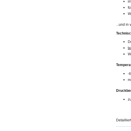
i
fü
W
...und in
Technis
De
ta
W
Temperat
-
mi
Druckber
z
Detaillie