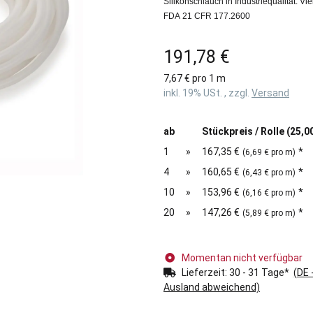
Silikonschlauch in Industriequalität. V
FDA 21 CFR 177.2600
191,78 €
7,67 € pro 1 m
inkl. 19% USt. , zzgl.
Versand
ab
Stückpreis / Rolle (25,0
1
»
167,35 €
*
(6,69 € pro m)
4
»
160,65 €
*
(6,43 € pro m)
10
»
153,96 €
*
(6,16 € pro m)
20
»
147,26 €
*
(5,89 € pro m)
Momentan nicht verfügbar
Lieferzeit:
30 - 31 Tage*
(DE 
Ausland abweichend)