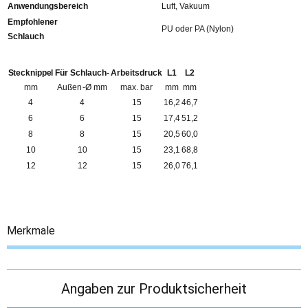
Anwendungsbereich
Luft, Vakuum
Empfohlener
PU oder PA (Nylon)
Schlauch
Stecknippel
Für Schlauch-
Arbeitsdruck
L1
L2
mm
Außen-Ø mm
max. bar
mm
mm
4
4
15
16,2
46,7
6
6
15
17,4
51,2
8
8
15
20,5
60,0
10
10
15
23,1
68,8
12
12
15
26,0
76,1
Merkmale
Angaben zur Produktsicherheit