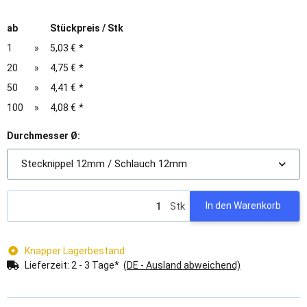
ab
Stückpreis / Stk
1
»
5,03 €
*
20
»
4,75 €
*
50
»
4,41 €
*
100
»
4,08 €
*
Durchmesser Ø:
Stecknippel 12mm / Schlauch 12mm
Stk
In den Warenkorb
Knapper Lagerbestand
Lieferzeit:
2 - 3 Tage*
(DE - Ausland abweichend)