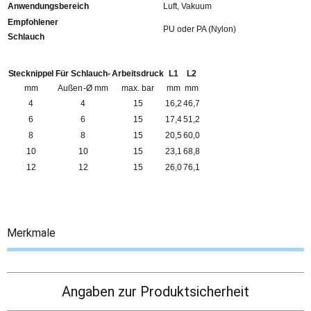
Anwendungsbereich
Luft, Vakuum
Empfohlener
PU oder PA (Nylon)
Schlauch
Stecknippel
Für Schlauch-
Arbeitsdruck
L1
L2
mm
Außen-Ø mm
max. bar
mm
mm
4
4
15
16,2
46,7
6
6
15
17,4
51,2
8
8
15
20,5
60,0
10
10
15
23,1
68,8
12
12
15
26,0
76,1
Merkmale
Angaben zur Produktsicherheit