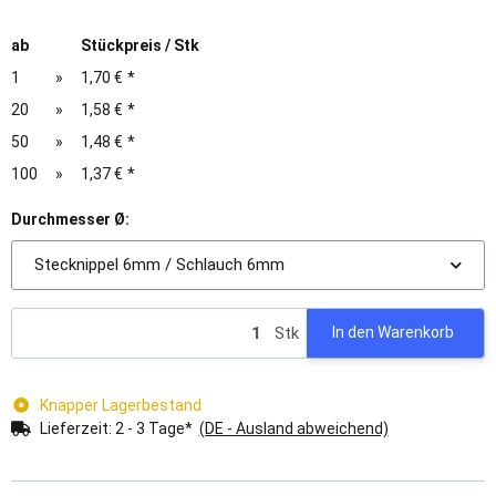
ab
Stückpreis / Stk
1
»
1,70 €
*
20
»
1,58 €
*
50
»
1,48 €
*
100
»
1,37 €
*
Durchmesser Ø:
Stecknippel 6mm / Schlauch 6mm
Stk
In den Warenkorb
Knapper Lagerbestand
Lieferzeit:
2 - 3 Tage*
(DE - Ausland abweichend)