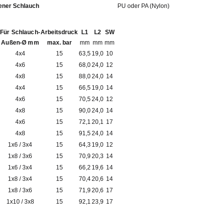
fohlener Schlauch
PU oder PA (Nylon)
Für Schlauch-
Arbeitsdruck
L1
L2
SW
Außen-Ø mm
max. bar
mm
mm
mm
4x4
15
63,5
19,0
10
4x6
15
68,0
24,0
12
4x8
15
88,0
24,0
14
4x4
15
66,5
19,0
14
4x6
15
70,5
24,0
12
4x8
15
90,0
24,0
14
4x6
15
72,1
20,1
17
4x8
15
91,5
24,0
14
1x6 / 3x4
15
64,3
19,0
12
1x8 / 3x6
15
70,9
20,3
14
1x6 / 3x4
15
66,2
19,6
14
1x8 / 3x4
15
70,4
20,6
14
1x8 / 3x6
15
71,9
20,6
17
1x10 / 3x8
15
92,1
23,9
17