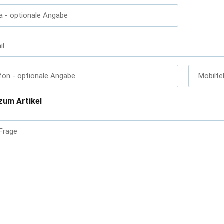
a
- optionale Angabe
il
fon
- optionale Angabe
Mobilte
zum Artikel
 Frage