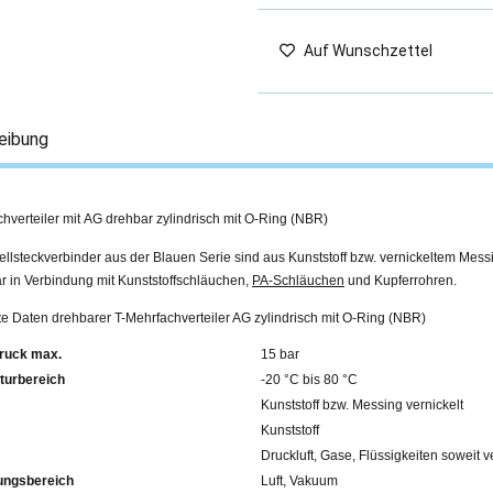
Auf Wunschzettel
eibung
hverteiler mit AG drehbar zylindrisch mit O-Ring (NBR)
llsteckverbinder aus der Blauen Serie sind aus Kunststoff bzw. vernickeltem Mess
r in Verbindung mit Kunststoffschläuchen,
PA-Schläuchen
und Kupferrohren.
rte Daten drehbarer T-Mehrfachverteiler AG zylindrisch mit O-Ring (NBR)
ruck max.
15 bar
turbereich
-20 °C bis 80 °C
Kunststoff bzw. Messing vernickelt
Kunststoff
Druckluft, Gase, Flüssigkeiten soweit v
ngsbereich
Luft, Vakuum