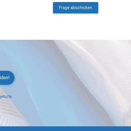
Frage abschicken
lden!
ngebote