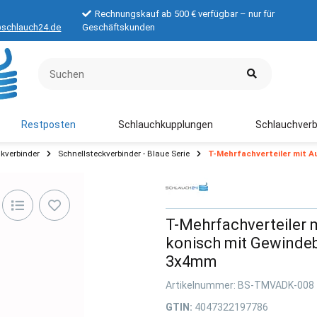
Rechnungskauf ab 500 € verfügbar – nur für
schlauch24.de
Geschäftskunden
Restposten
Schlauchkupplungen
Schlauchverb
kverbinder
Schnellsteckverbinder - Blaue Serie
T-Mehrfachverteiler mit 
T-Mehrfachverteiler
konisch mit Gewinde
3x4mm
Artikelnummer:
BS-TMVADK-008
GTIN:
4047322197786