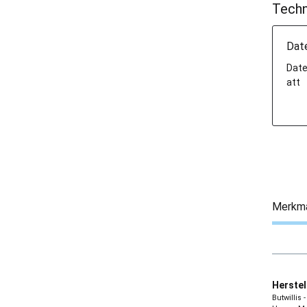
Techn
Dat
Date
att
Merkm
Herstel
Butwillis