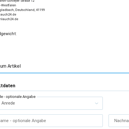
tin-Schleyer Straße 12
-Westfalen
ladbach, Deutschland, 41199
lauch24.de
chlauch24.de
gewicht:
um Artikel
ktdaten
de
- optionale Angabe
name
- optionale Angabe
Nachn