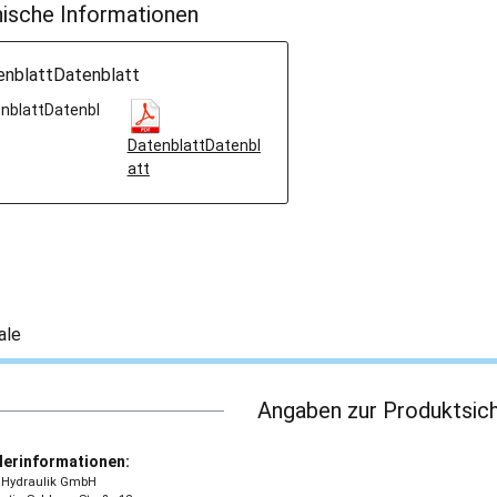
ische Informationen
enblattDatenblatt
nblattDatenbl
DatenblattDatenbl
att
ale
Angaben zur Produktsich
lerinformationen:
 - Hydraulik GmbH