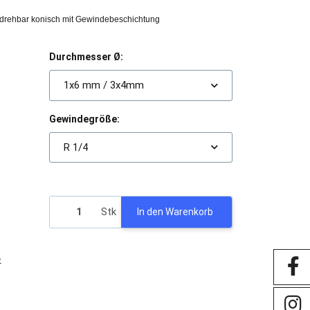
 drehbar konisch mit Gewindebeschichtung
Durchmesser Ø:
1x6 mm / 3x4mm
Gewindegröße:
R 1/4
Stk
In den Warenkorb
-