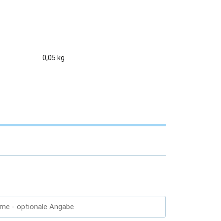
0,05 kg
ame
- optionale Angabe