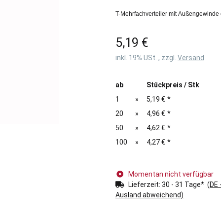
T-Mehrfachverteiler mit Außengewinde
5,19 €
inkl. 19% USt. , zzgl.
Versand
ab
Stückpreis / Stk
1
»
5,19 €
*
20
»
4,96 €
*
50
»
4,62 €
*
100
»
4,27 €
*
Momentan nicht verfügbar
Lieferzeit:
30 - 31 Tage*
(DE 
Ausland abweichend)