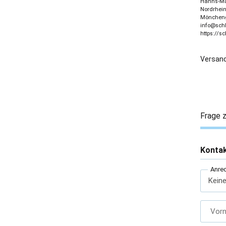
Hanns-Mar
Nordrhein
Möncheng
info@sch
https://s
Versand
Frage z
Konta
Anre
Vor