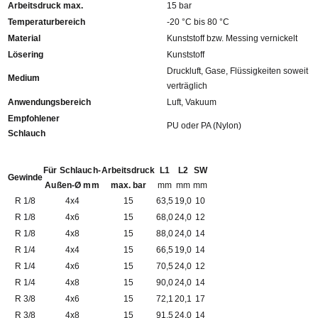
Arbeitsdruck max.
15 bar
Temperaturbereich
-20 °C bis 80 °C
Material
Kunststoff bzw. Messing vernickelt
Lösering
Kunststoff
Druckluft, Gase, Flüssigkeiten soweit
Medium
verträglich
Anwendungsbereich
Luft, Vakuum
Empfohlener
PU oder PA (Nylon)
Schlauch
Für Schlauch-
Arbeitsdruck
L1
L2
SW
Gewinde
Außen-Ø mm
max. bar
mm
mm
mm
R 1/8
4x4
15
63,5
19,0
10
R 1/8
4x6
15
68,0
24,0
12
R 1/8
4x8
15
88,0
24,0
14
R 1/4
4x4
15
66,5
19,0
14
R 1/4
4x6
15
70,5
24,0
12
R 1/4
4x8
15
90,0
24,0
14
R 3/8
4x6
15
72,1
20,1
17
R 3/8
4x8
15
91,5
24,0
14