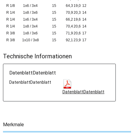
R 1/8
1x6 / 3x4
15
64,3
19,0
12
R 1/4
1x8 / 3x6
15
70,9
20,3
14
R 1/4
1x6 / 3x4
15
66,2
19,6
14
R 1/4
1x8 / 3x4
15
70,4
20,6
14
R 3/8
1x8 / 3x6
15
71,9
20,6
17
R 3/8
1x10 / 3x8
15
92,1
23,9
17
Technische Informationen
DatenblattDatenblatt
DatenblattDatenblatt
DatenblattDatenblatt
Merkmale