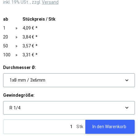
inkl. 19% USt. , zzgl.
Versand
ab
Stückpreis / Stk
1
»
4,09 €
*
20
»
3,84 €
*
50
»
3,57 €
*
100
»
3,31 €
*
Durchmesser Ø:
1x8 mm / 3x6mm
Gewindegröße:
R 1/4
Stk
In den Warenkorb