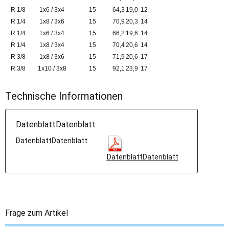
R 1/8
1x6 / 3x4
15
64,3
19,0
12
R 1/4
1x8 / 3x6
15
70,9
20,3
14
R 1/4
1x6 / 3x4
15
66,2
19,6
14
R 1/4
1x8 / 3x4
15
70,4
20,6
14
R 3/8
1x8 / 3x6
15
71,9
20,6
17
R 3/8
1x10 / 3x8
15
92,1
23,9
17
Technische Informationen
DatenblattDatenblatt
DatenblattDatenblatt
DatenblattDatenblatt
Frage zum Artikel