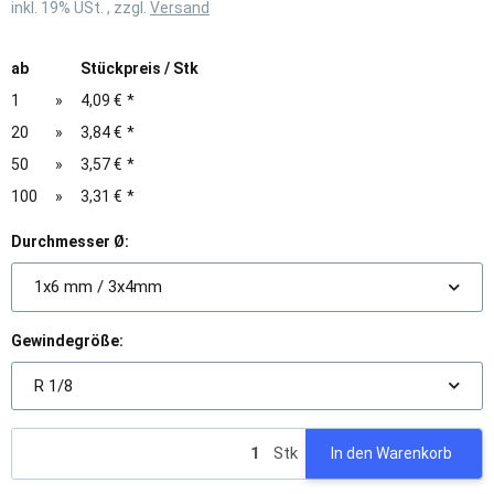
inkl. 19% USt. , zzgl.
Versand
ab
Stückpreis / Stk
1
»
4,09 €
*
20
»
3,84 €
*
50
»
3,57 €
*
100
»
3,31 €
*
Durchmesser Ø:
1x6 mm / 3x4mm
Gewindegröße:
R 1/8
Stk
In den Warenkorb