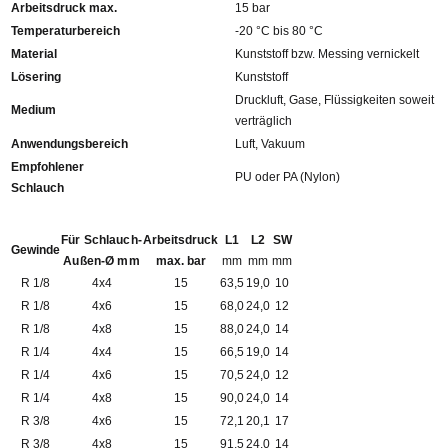
Arbeitsdruck max.
15 bar
Temperaturbereich
-20 °C bis 80 °C
Material
Kunststoff bzw. Messing vernickelt
Lösering
Kunststoff
Druckluft, Gase, Flüssigkeiten soweit
Medium
verträglich
Anwendungsbereich
Luft, Vakuum
Empfohlener
PU oder PA (Nylon)
Schlauch
Für Schlauch-
Arbeitsdruck
L1
L2
SW
Gewinde
Außen-Ø mm
max. bar
mm
mm
mm
R 1/8
4x4
15
63,5
19,0
10
R 1/8
4x6
15
68,0
24,0
12
R 1/8
4x8
15
88,0
24,0
14
R 1/4
4x4
15
66,5
19,0
14
R 1/4
4x6
15
70,5
24,0
12
R 1/4
4x8
15
90,0
24,0
14
R 3/8
4x6
15
72,1
20,1
17
R 3/8
4x8
15
91,5
24,0
14