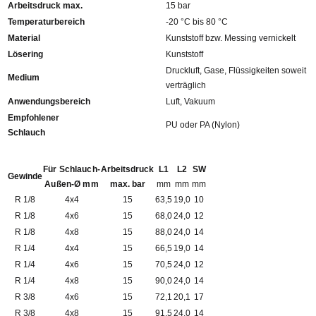
Arbeitsdruck max.
15 bar
Temperaturbereich
-20 °C bis 80 °C
Material
Kunststoff bzw. Messing vernickelt
Lösering
Kunststoff
Druckluft, Gase, Flüssigkeiten soweit
Medium
verträglich
Anwendungsbereich
Luft, Vakuum
Empfohlener
PU oder PA (Nylon)
Schlauch
Für Schlauch-
Arbeitsdruck
L1
L2
SW
Gewinde
Außen-Ø mm
max. bar
mm
mm
mm
R 1/8
4x4
15
63,5
19,0
10
R 1/8
4x6
15
68,0
24,0
12
R 1/8
4x8
15
88,0
24,0
14
R 1/4
4x4
15
66,5
19,0
14
R 1/4
4x6
15
70,5
24,0
12
R 1/4
4x8
15
90,0
24,0
14
R 3/8
4x6
15
72,1
20,1
17
R 3/8
4x8
15
91,5
24,0
14