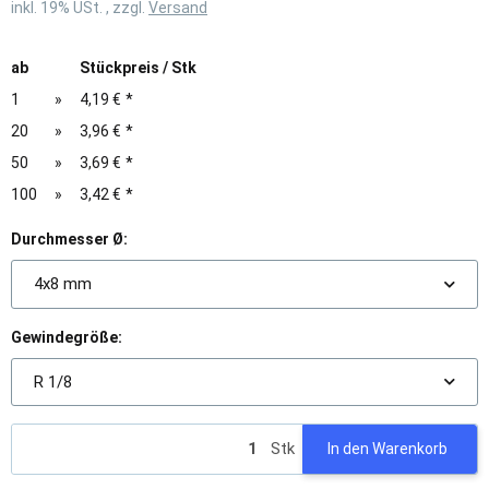
inkl. 19% USt. , zzgl.
Versand
ab
Stückpreis / Stk
1
»
4,19 €
*
20
»
3,96 €
*
50
»
3,69 €
*
100
»
3,42 €
*
Durchmesser Ø:
4x8 mm
Gewindegröße:
R 1/8
Stk
In den Warenkorb