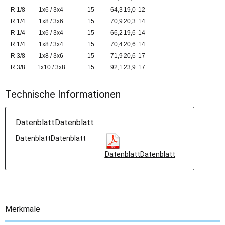
R 1/8
1x6 / 3x4
15
64,3
19,0
12
R 1/4
1x8 / 3x6
15
70,9
20,3
14
R 1/4
1x6 / 3x4
15
66,2
19,6
14
R 1/4
1x8 / 3x4
15
70,4
20,6
14
R 3/8
1x8 / 3x6
15
71,9
20,6
17
R 3/8
1x10 / 3x8
15
92,1
23,9
17
Technische Informationen
DatenblattDatenblatt
DatenblattDatenblatt
DatenblattDatenblatt
Merkmale