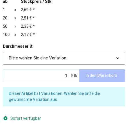
ab
Stückpreis / Stk
1
»
2,69 €
*
20
»
2,51 €
*
50
»
2,33 €
*
100
»
2,17 €
*
Durchmesser Ø:
Bitte wählen Sie eine Variation.
Stk
In den Warenkorb
x
Dieser Artikel hat Variationen. Wählen Sie bitte die
gewünschte Variation aus.
Sofort verfügbar