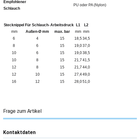
Empfohlener
PU oder PA (Nylon)
Schlauch
Stecknippel
Für Schlauch-
Arbeitsdruck
L1
L2
mm
Außen-Ø mm
max. bar
mm
mm
6
4
15
18,5
34,5
8
6
15
19,0
37,0
10
6
15
19,0
38,5
10
8
15
21,7
41,5
12
8
15
21,7
44,0
12
10
15
27,4
49,0
16
12
15
28,0
51,0
Frage zum Artikel
Kontaktdaten