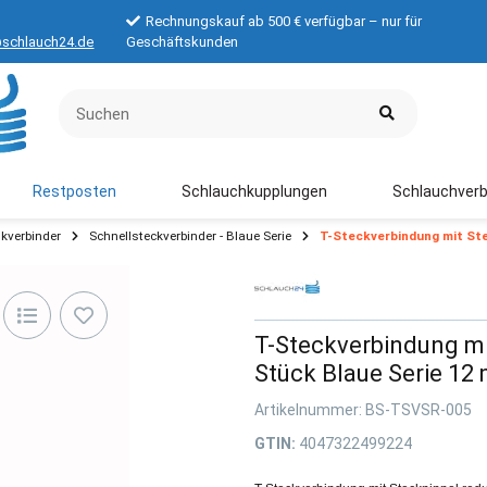
Rechnungskauf ab 500 € verfügbar – nur für
schlauch24.de
Geschäftskunden
Restposten
Schlauchkupplungen
Schlauchverb
kverbinder
Schnellsteckverbinder - Blaue Serie
T-Steckverbindung mit Ste
T-Steckverbindung mi
Stück Blaue Serie 12
Artikelnummer:
BS-TSVSR-005
GTIN:
4047322499224