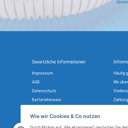
Abonni
Gesetzliche Informationen
Inform
Impressum
Häufig 
AGB
Wir übe
Datenschutz
Stellen
Batteriehinweis
Zahlung
Verpackungshinweise
Lieferu
Wie wir Cookies & Co nutzen
Widerrufsrecht
Newslet
Widerrufsrecht (B2B)
Ratgebe
Durch Klicken auf „Alle akzeptieren“ gestatten Sie d