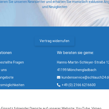
eren Sie unseren Newsletter und erhalten Sie monatlich exklusive A
und Neuigkeiten
Vertrag widerrufen
ationen
Wir beraten sie gerne:
gestellte Fragen
Hanns-Martin-Schleyer-Straße 1
r uns
41199 Mönchengladbach
angebote
kundenservice@schlauch24.d
smöglichkeiten
+49 (0) 2166 6216600
ng und Versand
Bürozeiten:
ter
Mo - Fr: 8:00 - 16:00 Uhr
r & Glossar
en Einsatz folgender Dienste auf unserer Website: YouTube, Vimeo,