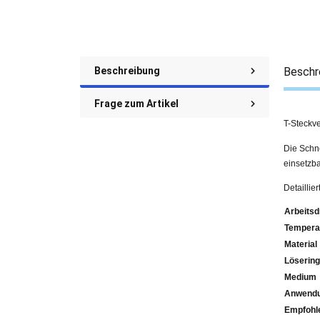
Beschreibung
Beschr
Frage zum Artikel
T-Steckve
Die Schne
einsetzba
Detaillie
Arbeitsd
Tempera
Material
Lösering
Medium
Anwendu
Emp