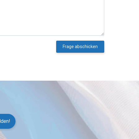
Frage abschicken
lden!