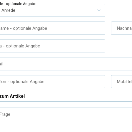
de
- optionale Angabe
name
- optionale Angabe
Nachn
a
- optionale Angabe
il
fon
- optionale Angabe
Mobilte
zum Artikel
 Frage