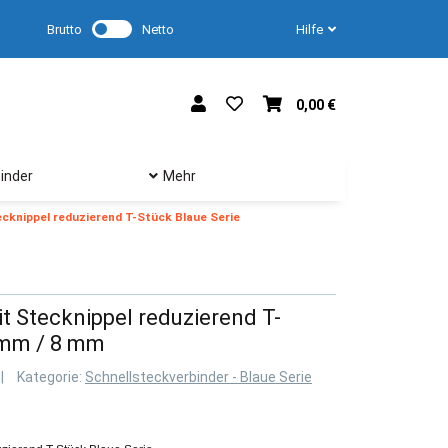
Brutto
Netto
Hilfe
0,00 €
inder
Mehr
cknippel reduzierend T-Stück Blaue Serie
t Stecknippel reduzierend T-
 mm / 8 mm
Kategorie:
Schnellsteckverbinder - Blaue Serie