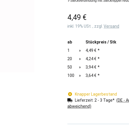
T-Steckverbindung mit Stecknippel red
4,49 €
inkl. 19% USt. , zzgl.
Versand
ab
Stückpreis / Stk
1
»
4,49 €
*
20
»
4,24 €
*
50
»
3,94 €
*
100
»
3,64 €
*
Knapper Lagerbestand
Lieferzeit:
2 - 3 Tage*
(DE - 
abweichend)