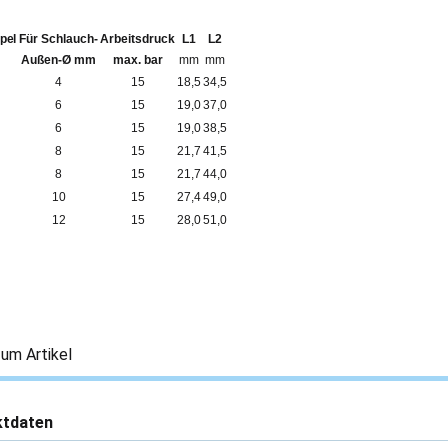
pel
Für Schlauch-
Arbeitsdruck
L1
L2
Außen-Ø mm
max. bar
mm
mm
4
15
18,5
34,5
6
15
19,0
37,0
6
15
19,0
38,5
8
15
21,7
41,5
8
15
21,7
44,0
10
15
27,4
49,0
12
15
28,0
51,0
um Artikel
ktdaten