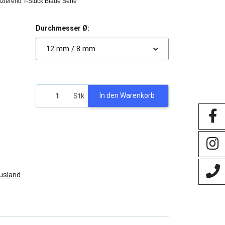
uzierend T-Stück Blaue Serie
Durchmesser Ø:
12 mm / 8 mm
Stk
In den Warenkorb
Ausland