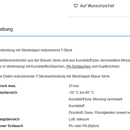
Auf Wunschzettel
eibung
rbindung mit Stecknippel reduzierend T-Stück
llsteckverbinder aus der Blauen Serie sind aus Kunststoff bzw. vernickeltem Mess
r in Verbindung mit Kunststoffschläuchen,
PA-Schläuchen
und Kupferrohren.
rte Daten reduzierende T-Steckverbindung mit Stecknippel Blaue Serie
ruck max.
15 bar
turbereich
-20 °C bis 80 °C
Kunststoff bzw. Messing vernickelt
Kunststoff
Druckluft, Gase, Flüssigkeiten soweit v
ngsbereich
Luft, Vakuum
fohlener Schlauch
PU oder PA (Nylon)