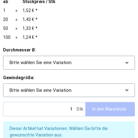
ab
Stückpreis / Stk
1
»
1,52 €
*
20
»
1,43 €
*
50
»
1,33 €
*
100
»
1,24 €
*
Durchmesser Ø:
Bitte wählen Sie eine Variation.
Gewindegröße:
Bitte wählen Sie eine Variation.
Stk
In den Warenkorb
x
Dieser Artikel hat Variationen. Wählen Sie bitte die
gewünschte Variation aus.