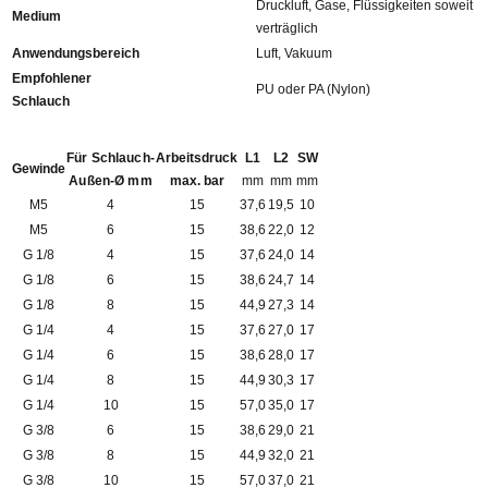
Druckluft, Gase, Flüssigkeiten soweit
Medium
verträglich
Anwendungsbereich
Luft, Vakuum
Empfohlener
PU oder PA (Nylon)
Schlauch
Für Schlauch-
Arbeitsdruck
L1
L2
SW
Gewinde
Außen-Ø mm
max. bar
mm
mm
mm
M5
4
15
37,6
19,5
10
M5
6
15
38,6
22,0
12
G 1/8
4
15
37,6
24,0
14
G 1/8
6
15
38,6
24,7
14
G 1/8
8
15
44,9
27,3
14
G 1/4
4
15
37,6
27,0
17
G 1/4
6
15
38,6
28,0
17
G 1/4
8
15
44,9
30,3
17
G 1/4
10
15
57,0
35,0
17
G 3/8
6
15
38,6
29,0
21
G 3/8
8
15
44,9
32,0
21
G 3/8
10
15
57,0
37,0
21