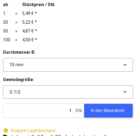
ab
Stückpreis / Stk
1
»
5,49 €
*
20
»
5,22 €
*
50
»
4,87 €
*
100
»
4,50 €
*
Durchmesser Ø:
10 mm
Gewindegröße:
G 1/2
Stk
In den Warenkorb
Knapper Lagerbestand