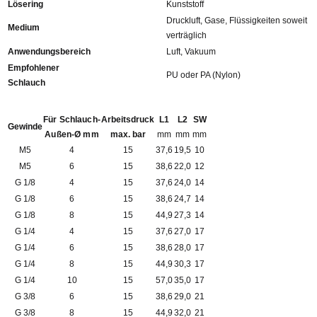
Lösering
Kunststoff
Druckluft, Gase, Flüssigkeiten soweit
Medium
verträglich
Anwendungsbereich
Luft, Vakuum
Empfohlener
PU oder PA (Nylon)
Schlauch
Für Schlauch-
Arbeitsdruck
L1
L2
SW
Gewinde
Außen-Ø mm
max. bar
mm
mm
mm
M5
4
15
37,6
19,5
10
M5
6
15
38,6
22,0
12
G 1/8
4
15
37,6
24,0
14
G 1/8
6
15
38,6
24,7
14
G 1/8
8
15
44,9
27,3
14
G 1/4
4
15
37,6
27,0
17
G 1/4
6
15
38,6
28,0
17
G 1/4
8
15
44,9
30,3
17
G 1/4
10
15
57,0
35,0
17
G 3/8
6
15
38,6
29,0
21
G 3/8
8
15
44,9
32,0
21