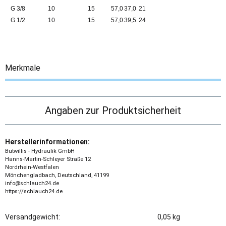
G 3/8
10
15
57,0
37,0
21
G 1/2
10
15
57,0
39,5
24
Merkmale
Angaben zur Produktsicherheit
Herstellerinformationen:
Butwillis - Hydraulik GmbH
Hanns-Martin-Schleyer Straße 12
Nordrhein-Westfalen
Mönchengladbach, Deutschland, 41199
info@schlauch24.de
https://schlauch24.de
Versandgewicht:
0,05 kg