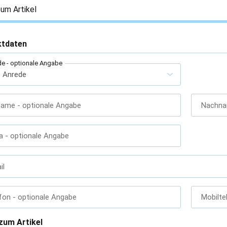
um Artikel
ktdaten
de
- optionale Angabe
name
- optionale Angabe
Nachn
a
- optionale Angabe
il
fon
- optionale Angabe
Mobilte
zum Artikel