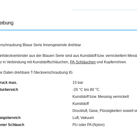
eibung
erschraubung Blaue Serie Innengewinde drehbar
llsteckverbinder aus der Blauen Serie sind aus Kunststoff bzw. vernickeltem Mess
r in Verbindung mit Kunststoffschläuchen,
PA-Schläuchen
und Kupferrohren.
rte Daten drehbare T-Steckverschraubung IG
ruck max.
15 bar
turbereich
-20 °C bis 80 °C
Kunststoff bzw. Messing vernickelt
Kunststoff
Druckluft, Gase, Flüssigkeiten soweit v
ngsbereich
Luft, Vakuum
fohlener Schlauch
PU oder PA (Nylon)