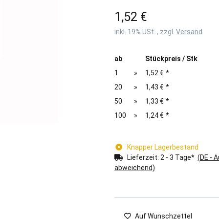
1,52 €
inkl. 19% USt. , zzgl.
Versand
ab
Stückpreis / Stk
1
»
1,52 €
*
20
»
1,43 €
*
50
»
1,33 €
*
100
»
1,24 €
*
Knapper Lagerbestand
Lieferzeit:
2 - 3 Tage*
(DE - 
abweichend)
Auf Wunschzettel