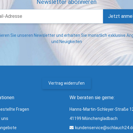
Newsletter abonnieren
Jetzt anme
eren Sie unseren Newsletter und erhalten Sie monatlich exklusive A
und Neuigkeiten
Vertrag widerrufen
ationen
Wir beraten sie gerne:
gestellte Fragen
Hanns-Martin-Schleyer-Straße 1
r uns
41199 Mönchengladbach
angebote
kundenservice@schlauch24.d