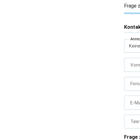
Frage z
Konta
Anre
Vor
Firm
E-Ma
Tele
Frage 