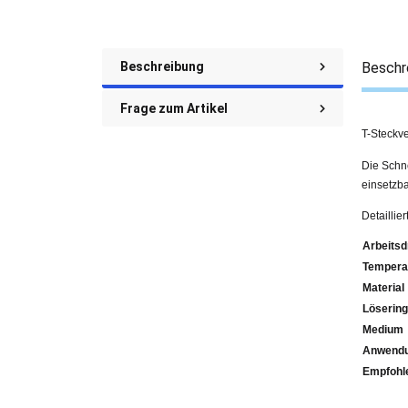
Beschreibung
Beschr
Frage zum Artikel
T-Steckv
Die Schne
einsetzba
Detaillie
Arbeitsd
Tempera
Material
Lösering
Medium
Anwendu
Emp