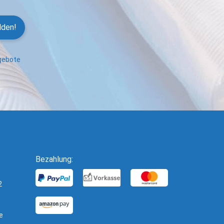
lden!
ngebote
Bezahlung:
2
e