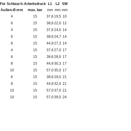
Für Schlauch-
Arbeitsdruck
L1
L2
SW
Außen-Ø mm
max. bar
mm
mm
mm
4
15
37,6
19,5
10
6
15
38,6
22,0
12
4
15
37,6
24,0
14
6
15
38,6
24,7
14
8
15
44,9
27,3
14
4
15
37,6
27,0
17
6
15
38,6
28,0
17
8
15
44,9
30,3
17
10
15
57,0
35,0
17
6
15
38,6
29,0
21
8
15
44,9
32,0
21
10
15
57,0
37,0
21
10
15
57,0
39,5
24