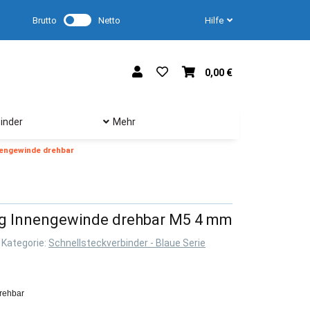
Brutto
Netto
Hilfe
0,00 €
inder
Mehr
engewinde drehbar
g Innengewinde drehbar M5 4 mm
Kategorie:
Schnellsteckverbinder - Blaue Serie
rehbar