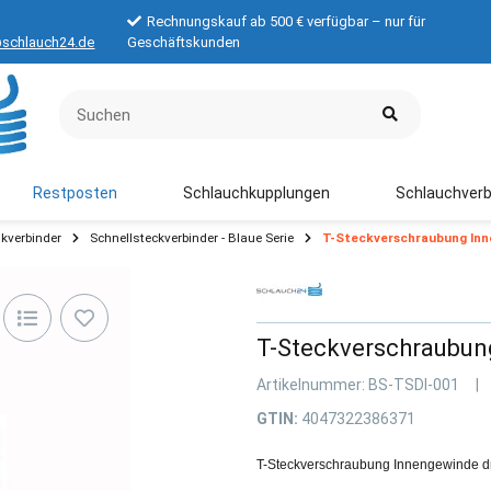
Rechnungskauf ab 500 € verfügbar – nur für
schlauch24.de
Geschäftskunden
Restposten
Schlauchkupplungen
Schlauchverb
kverbinder
Schnellsteckverbinder - Blaue Serie
T-Steckverschraubung Inn
T-Steckverschraubun
Artikelnummer:
BS-TSDI-001
GTIN:
4047322386371
T-Steckverschraubung Innengewinde d