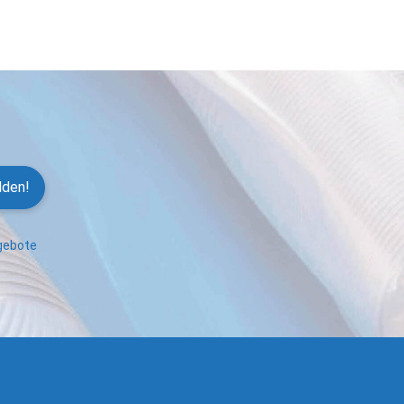
lden!
ngebote