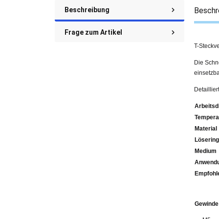
Beschreibung
Beschr
Frage zum Artikel
T-Steckv
Die Schne
einsetzba
Detaillie
Arbeitsd
Tempera
Material
Lösering
Medium
Anwendu
Emp
Gewinde