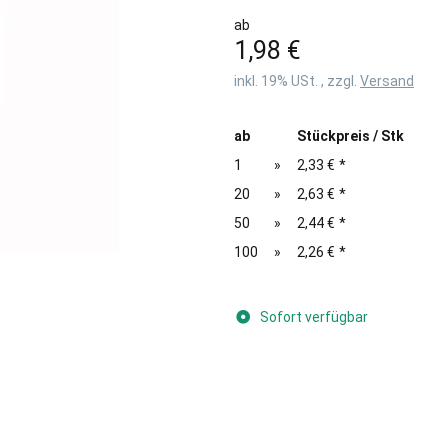
ab
1,98 €
inkl. 19% USt. , zzgl.
Versand
ab
Stückpreis / Stk
1
»
2,33 €
*
20
»
2,63 €
*
50
»
2,44 €
*
100
»
2,26 €
*
Sofort verfügbar