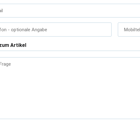
il
fon
- optionale Angabe
Mobilte
zum Artikel
 Frage