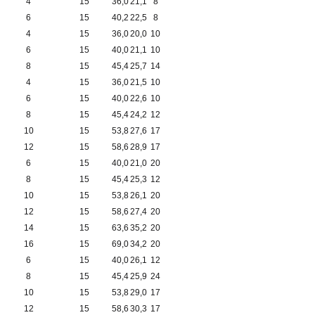
4
15
36,0
21,1
8
6
15
40,2
22,5
8
4
15
36,0
20,0
10
6
15
40,0
21,1
10
8
15
45,4
25,7
14
4
15
36,0
21,5
10
6
15
40,0
22,6
10
8
15
45,4
24,2
12
10
15
53,8
27,6
17
12
15
58,6
28,9
17
6
15
40,0
21,0
20
8
15
45,4
25,3
12
10
15
53,8
26,1
20
12
15
58,6
27,4
20
14
15
63,6
35,2
20
16
15
69,0
34,2
20
6
15
40,0
26,1
12
8
15
45,4
25,9
24
10
15
53,8
29,0
17
12
15
58,6
30,3
17