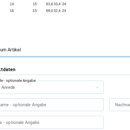
14
15
63,6
33,4
24
16
15
69,0
32,4
24
um Artikel
ktdaten
de
- optionale Angabe
name
- optionale Angabe
Nachn
a
- optionale Angabe