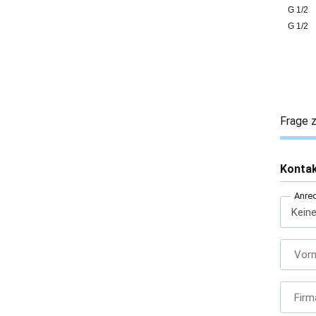
G 1/2
G 1/2
Frage z
Konta
Anre
Vor
Firm