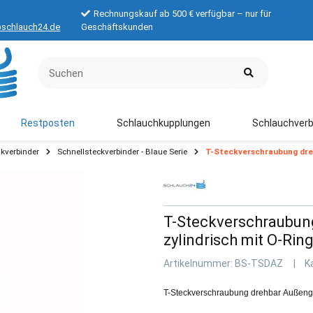
Rechnungskauf ab 500 € verfügbar – nur für
schlauch24.de
Geschäftskunden
Restposten
Schlauchkupplungen
Schlauchverb
kverbinder
Schnellsteckverbinder - Blaue Serie
T-Steckverschraubung dreh
T-Steckverschraubun
zylindrisch mit O-Rin
Artikelnummer:
BS-TSDAZ
K
T-Steckverschraubung drehbar Außenge