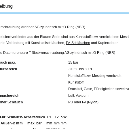
eibung
erschraubung drehbar AG zylindrisch mit O-Ring (NBR)
llsteckverbinder aus der Blauen Serie sind aus Kunststoff bzw. vernickeltem Mess
r in Verbindung mit Kunststoffschläuchen,
PA-Schläuchen
und Kupferrohren.
rte Daten drehbare T-Steckverschraubung AG zylindrisch mit O-Ring (NBR)
ruck max.
15 bar
turbereich
-20 °C bis 80 °C
Kunststoff bzw. Messing vernickelt
Kunststoff
Druckluft, Gase, Flüssigkeiten soweit v
ngsbereich
Luft, Vakuum
fohlener Schlauch
PU oder PA (Nylon)
Für Schlauch-
Arbeitsdruck
L1
L2
SW
Außen-Ø mm
max. bar
mm
mm
mm