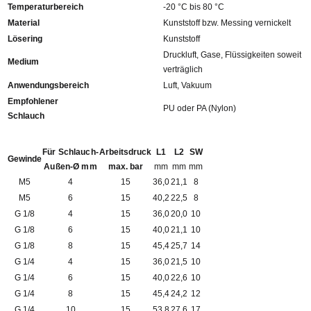
Temperaturbereich
-20 °C bis 80 °C
Material
Kunststoff bzw. Messing vernickelt
Lösering
Kunststoff
Druckluft, Gase, Flüssigkeiten soweit
Medium
verträglich
Anwendungsbereich
Luft, Vakuum
Empfohlener
PU oder PA (Nylon)
Schlauch
Für Schlauch-
Arbeitsdruck
L1
L2
SW
Gewinde
Außen-Ø mm
max. bar
mm
mm
mm
M5
4
15
36,0
21,1
8
M5
6
15
40,2
22,5
8
G 1/8
4
15
36,0
20,0
10
G 1/8
6
15
40,0
21,1
10
G 1/8
8
15
45,4
25,7
14
G 1/4
4
15
36,0
21,5
10
G 1/4
6
15
40,0
22,6
10
G 1/4
8
15
45,4
24,2
12
G 1/4
10
15
53,8
27,6
17