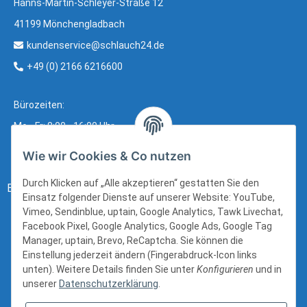
Hanns-Martin-Schleyer-Straße 12
41199 Mönchengladbach
kundenservice@schlauch24.de
+49 (0) 2166 6216600
Bürozeiten:
Mo - Fr: 8:00 - 16:00 Uhr
Wie wir Cookies & Co nutzen
Durch Klicken auf „Alle akzeptieren“ gestatten Sie den
Bezahlung:
Einsatz folgender Dienste auf unserer Website: YouTube,
Vimeo, Sendinblue, uptain, Google Analytics, Tawk Livechat,
Facebook Pixel, Google Analytics, Google Ads, Google Tag
Manager, uptain, Brevo, ReCaptcha. Sie können die
Einstellung jederzeit ändern (Fingerabdruck-Icon links
unten). Weitere Details finden Sie unter
Konfigurieren
und in
unserer
Datenschutzerklärung
.