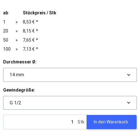
ab
Stückpreis / Stk
1
»
8,53 €
*
20
»
8,15 €
*
50
»
7,65 €
*
100
»
7,13 €
*
Durchmesser Ø:
14 mm
Gewindegröße:
G 1/2
Stk
In den Warenkorb