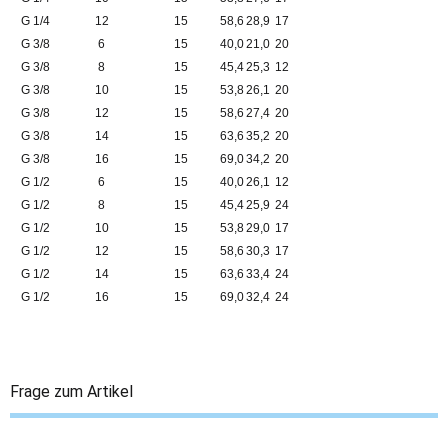
G 1/4
12
15
58,6
28,9
17
G 3/8
6
15
40,0
21,0
20
G 3/8
8
15
45,4
25,3
12
G 3/8
10
15
53,8
26,1
20
G 3/8
12
15
58,6
27,4
20
G 3/8
14
15
63,6
35,2
20
G 3/8
16
15
69,0
34,2
20
G 1/2
6
15
40,0
26,1
12
G 1/2
8
15
45,4
25,9
24
G 1/2
10
15
53,8
29,0
17
G 1/2
12
15
58,6
30,3
17
G 1/2
14
15
63,6
33,4
24
G 1/2
16
15
69,0
32,4
24
Frage zum Artikel