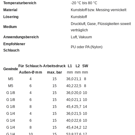
Temperaturbereich
-20 °C bis 80 °C
Material
Kunststoff bzw. Messing vernickelt
Lösering
Kunststoff
Druckluft, Gase, Flüssigkeiten soweit
Medium
verträglich
Anwendungsbereich
Luft, Vakuum
Empfohlener
PU oder PA (Nylon)
Schlauch
Für Schlauch-
Arbeitsdruck
L1
L2
SW
Gewinde
Außen-Ø mm
max. bar
mm
mm
mm
M5
4
15
36,0
21,1
8
M5
6
15
40,2
22,5
8
G 1/8
4
15
36,0
20,0
10
G 1/8
6
15
40,0
21,1
10
G 1/8
8
15
45,4
25,7
14
G 1/4
4
15
36,0
21,5
10
G 1/4
6
15
40,0
22,6
10
G 1/4
8
15
45,4
24,2
12
G 1/4
10
15
53,8
27,6
17