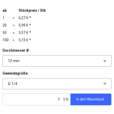
ab
Stückpreis / Stk
1
»
6,27 €
*
20
»
5,99 €
*
50
»
5,57 €
*
100
»
5,15 €
*
Durchmesser Ø:
12 mm
Gewindegröße:
G 1/4
Stk
In den Warenkorb