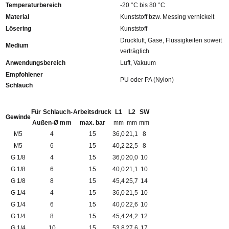
Temperaturbereich
-20 °C bis 80 °C
Material
Kunststoff bzw. Messing vernickelt
Lösering
Kunststoff
Druckluft, Gase, Flüssigkeiten soweit
Medium
verträglich
Anwendungsbereich
Luft, Vakuum
Empfohlener
PU oder PA (Nylon)
Schlauch
Für Schlauch-
Arbeitsdruck
L1
L2
SW
Gewinde
Außen-Ø mm
max. bar
mm
mm
mm
M5
4
15
36,0
21,1
8
M5
6
15
40,2
22,5
8
G 1/8
4
15
36,0
20,0
10
G 1/8
6
15
40,0
21,1
10
G 1/8
8
15
45,4
25,7
14
G 1/4
4
15
36,0
21,5
10
G 1/4
6
15
40,0
22,6
10
G 1/4
8
15
45,4
24,2
12
G 1/4
10
15
53,8
27,6
17