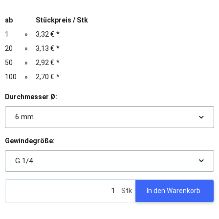
ab
Stückpreis / Stk
1
»
3,32 €
*
20
»
3,13 €
*
50
»
2,92 €
*
100
»
2,70 €
*
Durchmesser Ø:
6 mm
Gewindegröße:
G 1/4
Stk
In den Warenkorb