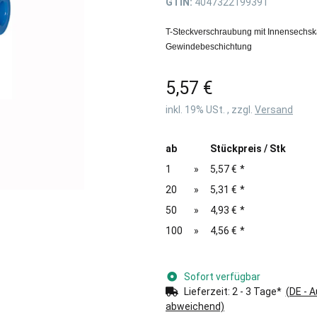
GTIN:
4047322199391
T-Steckverschraubung mit Innensechsk
Gewindebeschichtung
5,57 €
inkl. 19% USt. , zzgl.
Versand
ab
Stückpreis / Stk
1
»
5,57 €
*
20
»
5,31 €
*
50
»
4,93 €
*
100
»
4,56 €
*
Sofort verfügbar
Lieferzeit:
2 - 3 Tage*
(DE - 
abweichend)