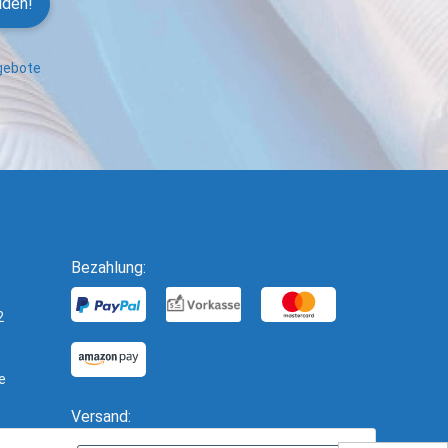
lden!
ngebote
Bezahlung:
2
e
Versand: