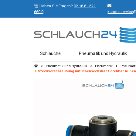
Haben Sie Fragen?
02 16 6 - 621
660 0
kundenservice@
Schläuche
Pneumatik und Hydraulik
Pneumatik und Hydraulik
Pneumatik
Pneumati
T-Steckverschraubung mit Innensechskant drehbar Außen