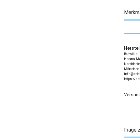
Merkm
Herstel
Butwillis
Hanns-Mar
Nordrhein
Möncheng
info@sch
https://s
Versand
Frage z