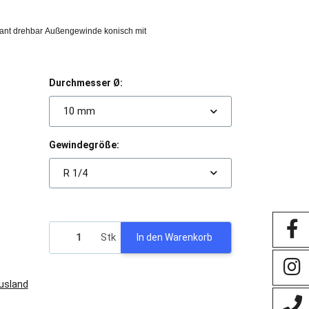
ant drehbar Außengewinde konisch mit
Durchmesser Ø:
10 mm
Gewindegröße:
R 1/4
Stk
In den Warenkorb
Ausland