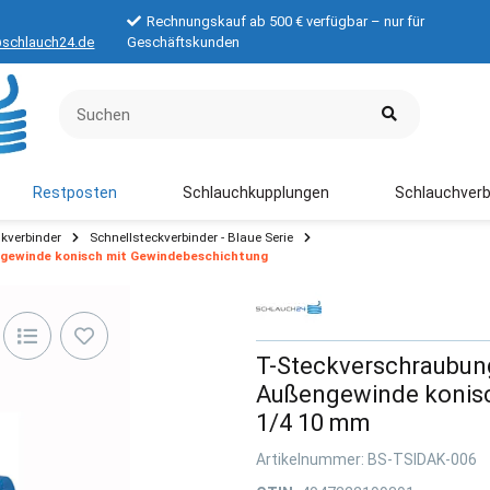
Rechnungskauf ab 500 € verfügbar – nur für
schlauch24.de
Geschäftskunden
Restposten
Schlauchkupplungen
Schlauchverb
kverbinder
Schnellsteckverbinder - Blaue Serie
gewinde konisch mit Gewindebeschichtung
T-Steckverschraubun
Außengewinde konisc
1/4 10 mm
Artikelnummer:
BS-TSIDAK-006