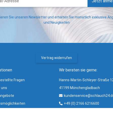
Jetzt anme
eren Sie unseren Newsletter und erhalten Sie monatlich exklusive A
und Neuigkeiten
Vertrag widerrufen
ationen
Wir beraten sie gerne:
gestellte Fragen
Hanns-Martin-Schleyer-Straße 1
r uns
41199 Mönchengladbach
angebote
kundenservice@schlauch24.d
smöglichkeiten
+49 (0) 2166 6216600
ng und Versand