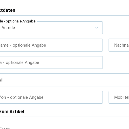
ktdaten
de
- optionale Angabe
name
- optionale Angabe
Nachn
a
- optionale Angabe
il
fon
- optionale Angabe
Mobilte
zum Artikel