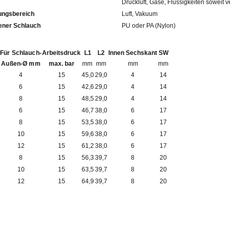
Druckluft, Gase, Flüssigkeiten soweit v
ngsbereich
Luft, Vakuum
fohlener Schlauch
PU oder PA (Nylon)
Für Schlauch-
Arbeitsdruck
L1
L2
Innen Sechskant
SW
Außen-Ø mm
max. bar
mm
mm
mm
mm
4
15
45,0
29,0
4
14
6
15
42,6
29,0
4
14
8
15
48,5
29,0
4
14
6
15
46,7
38,0
6
17
8
15
53,5
38,0
6
17
10
15
59,6
38,0
6
17
12
15
61,2
38,0
6
17
8
15
56,3
39,7
8
20
10
15
63,5
39,7
8
20
12
15
64,9
39,7
8
20