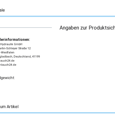
ale
Angaben zur Produktsich
lerinformationen:
 - Hydraulik GmbH
tin-Schleyer Straße 12
-Westfalen
ladbach, Deutschland, 41199
lauch24.de
chlauch24.de
gewicht:
um Artikel