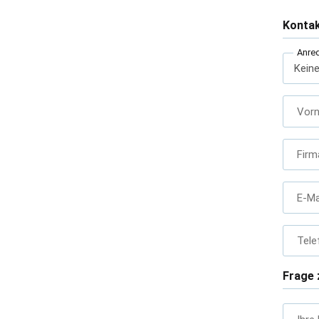
Konta
Anre
Vor
Firm
E-Ma
Tele
Frage 