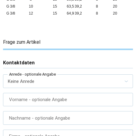
G 3/8
10
15
63,5
39,2
8
20
G 3/8
12
15
64,9
39,2
8
20
Frage zum Artikel
Kontaktdaten
Anrede
- optionale Angabe
Vorname
- optionale Angabe
Nachname
- optionale Angabe