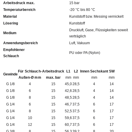
Arbeitsdruck max.
15 bar
Temperaturbereich
-20 °C bis 80 °C
Material
Kunststoff bzw. Messing vernickelt
Lösering
Kunststoff
Druckluft, Gase, Flüssigkeiten soweit
Medium
verträglich
Anwendungsbereich
Luft, Vakuum
Empfohlener
PU oder PA (Nylon)
Schlauch
Für Schlauch-
Arbeitsdruck
L1
L2
Innen Sechskant
SW
Gewinde
Außen-Ø mm
max. bar
mm
mm
mm
mm
G 1/8
4
15
45,0
28,5
4
14
G 1/8
6
15
42,6
28,5
4
14
G 1/8
8
15
48,5
28,5
4
14
G 1/4
6
15
46,7
37,5
6
17
G 1/4
8
15
52,5
37,5
6
17
G 1/4
10
15
59,6
37,5
6
17
G 1/4
12
15
60,7
37,5
6
17
G 3/8
8
15
56,3
39,2
8
20