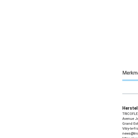
Merkm
Herstel
TRICOFLE
Avenue Je
Grand Est
Vitry-le-F
news@tri