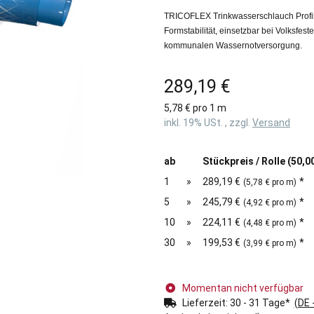
TRICOFLEX Trinkwasserschlauch Profili
Formstabilität, einsetzbar bei Volksfe
kommunalen Wassernotversorgung.
289,19 €
5,78 € pro 1 m
inkl. 19% USt. , zzgl.
Versand
ab
Stückpreis / Rolle (50,0
1
»
289,19 €
*
(5,78 € pro m)
5
»
245,79 €
*
(4,92 € pro m)
10
»
224,11 €
*
(4,48 € pro m)
30
»
199,53 €
*
(3,99 € pro m)
Momentan nicht verfügbar
Lieferzeit:
30 - 31 Tage*
(DE 