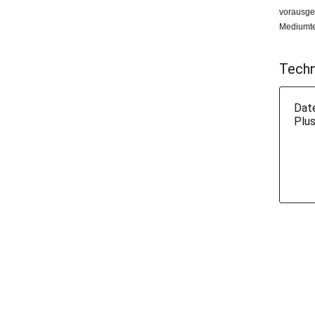
vorausge
Mediumtem
Techn
Date
Plu