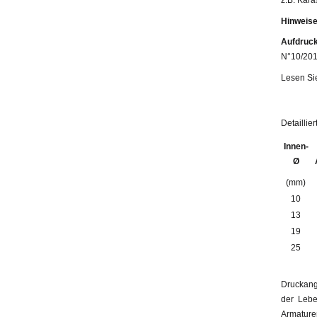
Hinweise
Aufdruck
N°10/2011
Lesen Si
Detaillie
Innen-
Ø
(mm)
10
13
19
25
Druckang
der Lebe
Armatur