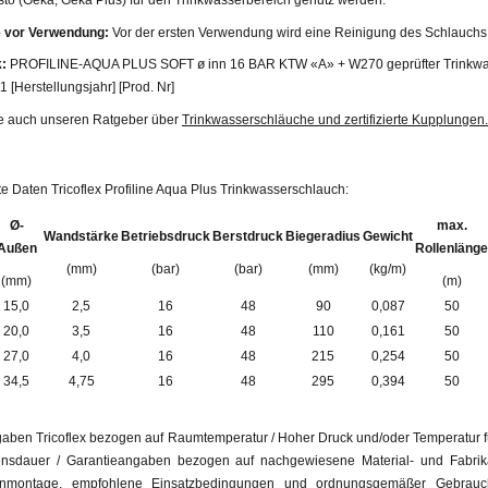
 vor Verwendung:
Vor der ersten Verwendung wird eine Reinigung des Schlauchs
:
PROFILINE-AQUA PLUS SOFT ø inn 16 BAR KTW «A» + W270 geprüfter Trinkwa
 [Herstellungsjahr] [Prod. Nr]
e auch unseren Ratgeber über
Trinkwasserschläuche und zertifizierte Kupplungen.
rte Daten Tricoflex Profiline Aqua Plus Trinkwasserschlauch:
Ø-
max.
Wandstärke
Betriebsdruck
Berstdruck
Biegeradius
Gewicht
Außen
Rollenlänge
(mm)
(bar)
(bar)
(mm)
(kg/m)
(mm)
(m)
15,0
2,5
16
48
90
0,087
50
20,0
3,5
16
48
110
0,161
50
27,0
4,0
16
48
215
0,254
50
34,5
4,75
16
48
295
0,394
50
aben Tricoflex bezogen auf Raumtemperatur / Hoher Druck und/oder Temperatur f
nsdauer / Garantieangaben bezogen auf nachgewiesene Material- und Fabrikat
enmontage, empfohlene Einsatzbedingungen und ordnungsgemäßer Gebrauch