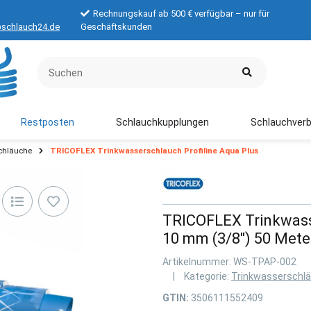
Rechnungskauf ab 500 € verfügbar – nur für
schlauch24.de
Geschäftskunden
Restposten
Schlauchkupplungen
Schlauchverb
chläuche
TRICOFLEX Trinkwasserschlauch Profiline Aqua Plus
TRICOFLEX Trinkwasse
10 mm (3/8") 50 Mete
Artikelnummer:
WS-TPAP-002
Kategorie:
Trinkwasserschlä
GTIN:
3506111552409