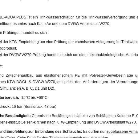
E-AQUA PLUS ist ein Trinkwasserschlauch für die Trinkwasserversorgung und en
ltbundesamtes nach Kat. «A» und dem DVGW Arbeitsblatt W270.
n Prüfungen handelt es sich :
ei der KTW-Empfehlung um eine Prüfung der chemischen Ablagerung im Trinkwasse
ndprodukt.
ei der DVGW W270-Prüfung handelt es sich um eine mikrobakteriologische Materia
f:
d Zwischenaufbau aus elastomerischem PE mit Polyester-Gewebeeinlage und
nach KTW-BWGL & DVGW-W270, entspricht den Anforderungen der Verordnunge
Simulanzien A, B, C, D1 und D2).
urbereich:
-15°C bis +60°C
druck:
16 bar (Berstdruck: 48 bar)
e Beständigkeit:
Chemische Beständigkeitstabelle von Schläuchen Kolonne E. Ge
iene-Institut Gelsen-kirchen nach KTW-Empfehlung und DVGW Arbeitsblatt W270.
und Empfehlung zur Einbindung des Schlauchs:
Es dürfen nur
zugelassene Arm
sto (Geka, Geka Plus) für den Trinkwasserbereich genutz werden.