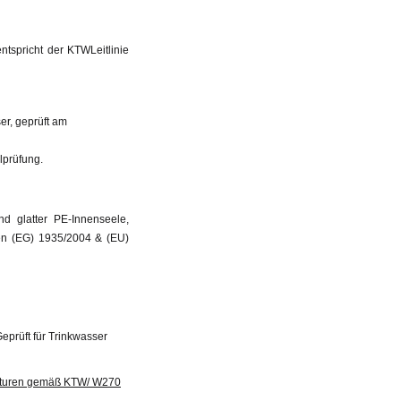
tspricht der KTWLeitlinie
r, geprüft am
lprüfung.
 glatter PE-Innenseele,
n (EG) 1935/2004 & (EU)
prüft für Trinkwasser
aturen gemäß KTW/ W270