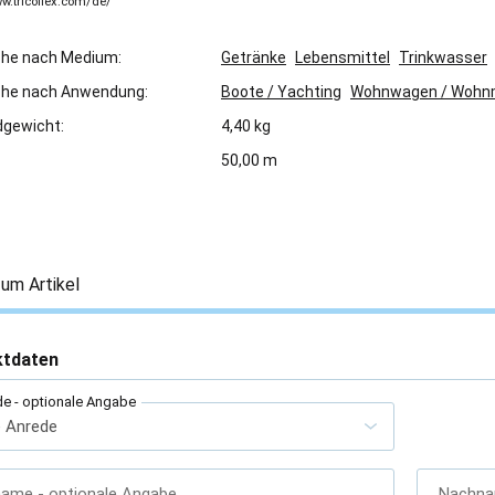
ww.tricoflex.com/de/
che nach Medium:
Getränke
Lebensmittel
Trinkwasser
che nach Anwendung:
Boote / Yachting
Wohnwagen / Wohn
gewicht:
4,40 kg
50,00 m
um Artikel
ktdaten
de
- optionale Angabe
name
- optionale Angabe
Nachn