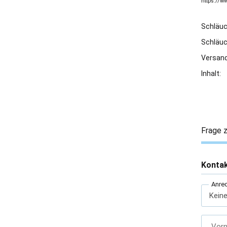
https://w
Schläu
Schläu
Versand
Inhalt:
Frage z
Konta
Anre
Vor