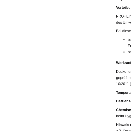
Vorteile:
PROFILIN
des Umwe
Bei diese
b
E
b
Werkstof
Decke un
geprüft 
10/2011 (
Temperat
Betriebs
Chemisch
beim Hyg
Hinweis 
z.B. Kara