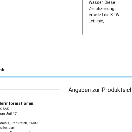
Wasser. Diese
Zertifizierung
ersetzt die KTW-
Leitlinie,
ale
Angaben zur Produktsich
lerinformationen:
X SAS
an Juif 17
rançois, Frankreich, 51300
coflex.com