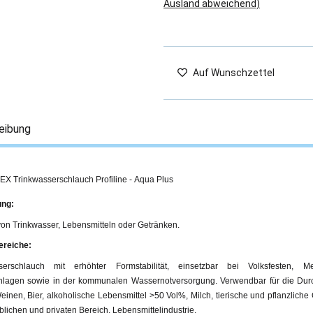
Ausland abweichend)
Auf Wunschzettel
eibung
X Trinkwasserschlauch Profiline - Aqua Plus
ng:
von Trinkwasser, Lebensmitteln oder Getränken.
ereiche:
serschlauch mit erhöhter Formstabilität, einsetzbar bei Volksfesten, M
lagen sowie in der kommunalen Wassernotversorgung. Verwendbar für die Durch
einen, Bier, alkoholische Lebensmittel >50 Vol%, Milch, tierische und pflanzlich
lichen und privaten Bereich, Lebensmittelindustrie.