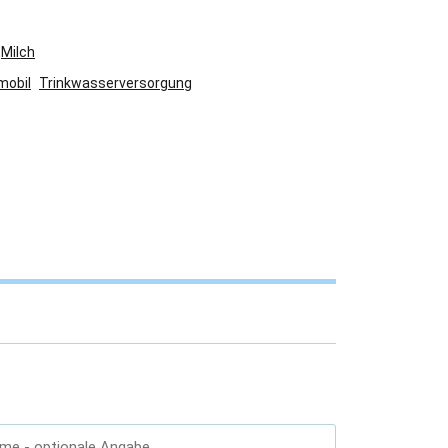
Milch
mobil
Trinkwasserversorgung
ame
- optionale Angabe