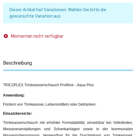
x
Dieser Artikel hat Variationen. Wählen Sie bitte die
gewünschte Variation aus.
Momentan nicht verfügbar
Beschreibung
TRICOFLEX Trinkwasserschlauch Profiline - Aqua Plus
Anwendung:
Fördern von Trinkwasser, Lebensmitteln oder Getränken.
Einsatzbereiche:
Trinkwasserschlauch mit erhöhter Formstabilität, einsetzbar bei Volksfesten,
Messeveranstaltungen und Schankanlagen sowie in der kommunalen
Wassernotversorgung. Verwendbar für die Durchleitung von Trinkwasser,