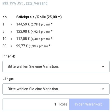
inkl. 19% USt. , zzgl.
Versand
ab
Stückpreis / Rolle (25,00 m)
1
»
144,59 €
*
(5,78 € pro m)
5
»
122,90 €
*
(4,92 € pro m)
10
»
112,05 €
*
(4,48 € pro m)
30
»
99,77 €
*
(3,99 € pro m)
Innen-Ø
Bitte wählen Sie eine Variation.
Länge:
Bitte wählen Sie eine Variation.
Rolle
In den Warenkorb