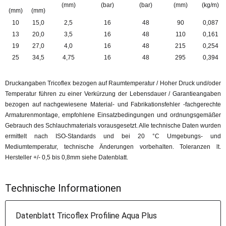
(mm)
(bar)
(bar)
(mm)
(kg/m)
(mm)
(mm)
10
15,0
2,5
16
48
90
0,087
13
20,0
3,5
16
48
110
0,161
19
27,0
4,0
16
48
215
0,254
25
34,5
4,75
16
48
295
0,394
Druckangaben Tricoflex bezogen auf Raumtemperatur / Hoher Druck und/oder
Temperatur führen zu einer Verkürzung der Lebensdauer / Garantieangaben
bezogen auf nachgewiesene Material- und Fabrikationsfehler -fachgerechte
Armaturenmontage, empfohlene Einsatzbedingungen und ordnungsgemäßer
Gebrauch des Schlauchmaterials vorausgesetzt. Alle technische Daten wurden
ermittelt nach ISO-Standards und bei 20 °C Umgebungs- und
Mediumtemperatur, technische Änderungen vorbehalten. Toleranzen lt.
Hersteller +/- 0,5 bis 0,8mm siehe Datenblatt.
Technische Informationen
Datenblatt Tricoflex Profiline Aqua Plus