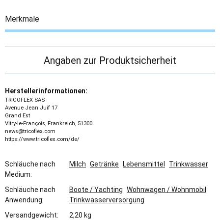
Merkmale
Angaben zur Produktsicherheit
Herstellerinformationen:
TRICOFLEX SAS
Avenue Jean Juif 17
Grand Est
Vitry-le-François, Frankreich, 51300
news@tricoflex.com
https://www.tricoflex.com/de/
Schläuche nach
Milch
Getränke
Lebensmittel
Trinkwasser
Medium:
Schläuche nach
Boote / Yachting
Wohnwagen / Wohnmobil
Anwendung:
Trinkwasserversorgung
Versandgewicht:
2,20 kg