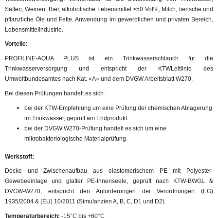
Säften, Weinen, Bier, alkoholische Lebensmittel >50 Vol%, Milch, tierische und
pflanzliche Öle und Fette. Anwendung im gewerblichen und privaten Bereich,
Lebensmittelindustrie.
Vorteile:
PROFILINE-AQUA PLUS ist ein Trinkwasserschlauch für die
Trinkwasserversorgung und entspricht der KTWLeitlinie des
Umweltbundesamtes nach Kat. «A» und dem DVGW Arbeitsblatt W270.
Bei diesen Prüfungen handelt es sich :
bei der KTW-Empfehlung um eine Prüfung der chemischen Ablagerung
im Trinkwasser, geprüft am Endprodukt.
bei der DVGW W270-Prüfung handelt es sich um eine
mikrobakteriologische Materialprüfung.
Werkstoff:
Decke und Zwischenaufbau aus elastomerischem PE mit Polyester-
Gewebeeinlage und glatter PE-Innenseele, geprüft nach KTW-BWGL &
DVGW-W270, entspricht den Anforderungen der Verordnungen (EG)
1935/2004 & (EU) 10/2011 (Simulanzien A, B, C, D1 und D2).
Temperaturbereich:
-15°C bis +60°C