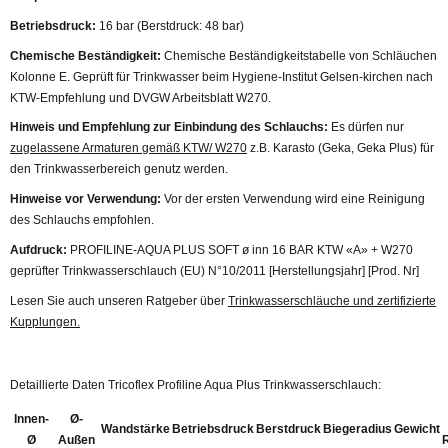
Betriebsdruck:
16 bar (Berstdruck: 48 bar)
Chemische Beständigkeit:
Chemische Beständigkeitstabelle von Schläuchen
Kolonne E. Geprüft für Trinkwasser beim Hygiene-Institut Gelsen-kirchen nach
KTW-Empfehlung und DVGW Arbeitsblatt W270.
Hinweis und Empfehlung zur Einbindung des Schlauchs:
Es dürfen nur
zugelassene Armaturen gemäß KTW/ W270
z.B. Karasto (Geka, Geka Plus) für
den Trinkwasserbereich genutz werden.
Hinweise vor Verwendung:
Vor der ersten Verwendung wird eine Reinigung
des Schlauchs empfohlen.
Aufdruck:
PROFILINE-AQUA PLUS SOFT ø inn 16 BAR KTW «A» + W270
geprüfter Trinkwasserschlauch (EU) N°10/2011 [Herstellungsjahr] [Prod. Nr]
Lesen Sie auch unseren Ratgeber über
Trinkwasserschläuche und zertifizierte
Kupplungen.
Detaillierte Daten Tricoflex Profiline Aqua Plus Trinkwasserschlauch:
Innen-
Ø-
Wandstärke
Betriebsdruck
Berstdruck
Biegeradius
Gewicht
Ø
Außen