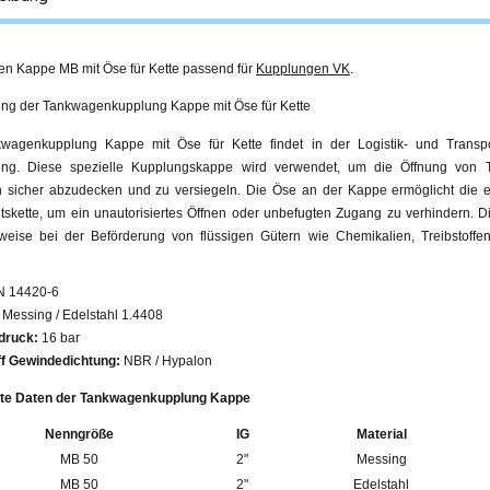
n Kappe MB mit Öse für Kette passend für
Kupplungen VK
.
g der Tankwagenkupplung Kappe mit Öse für Kette
wagenkupplung Kappe mit Öse für Kette findet in der Logistik- und Transpor
ng. Diese spezielle Kupplungskappe wird verwendet, um die Öffnung von
n sicher abzudecken und zu versiegeln. Die Öse an der Kappe ermöglicht die e
itskette, um ein unautorisiertes Öffnen oder unbefugten Zugang zu verhindern
rweise bei der Beförderung von flüssigen Gütern wie Chemikalien, Treibstoff
 14420-6
Messing / Edelstahl 1.4408
druck:
16 bar
f Gewindedichtung:
NBR / Hypalon
erte Daten der Tankwagenkupplung Kappe
Nenngröße
IG
Material
MB 50
2"
Messing
MB 50
2"
Edelstahl