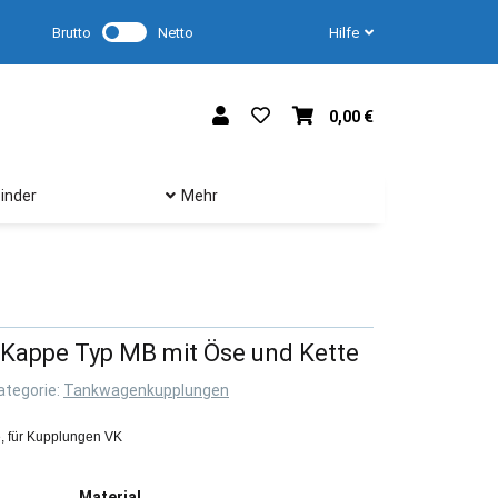
Brutto
Netto
Hilfe
0,00 €
inder
Mehr
appe Typ MB mit Öse und Kette
ategorie:
Tankwagenkupplungen
, für Kupplungen VK
Material