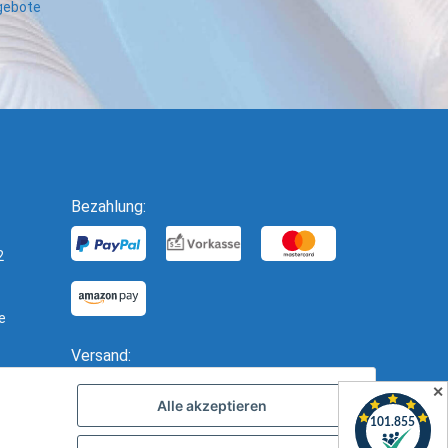
ngebote
Bezahlung:
2
e
Versand:
✕
Alle akzeptieren