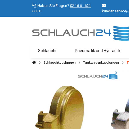
Haben Sie Fragen?
02 16 6 - 621
660 0
kundenservice@
Schläuche
Pneumatik und Hydraulik
Schlauchkupplungen
Tankwagenkupplungen
T