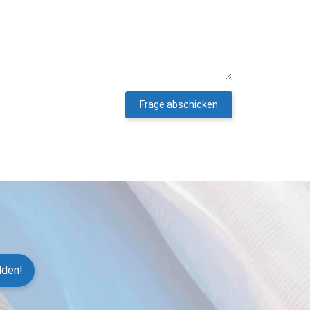
Frage abschicken
lden!