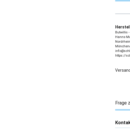
Herstel
Butwillis
Hanns-Mar
Nordrhein
Möncheng
info@sch
https://s
Versand
Frage z
Konta