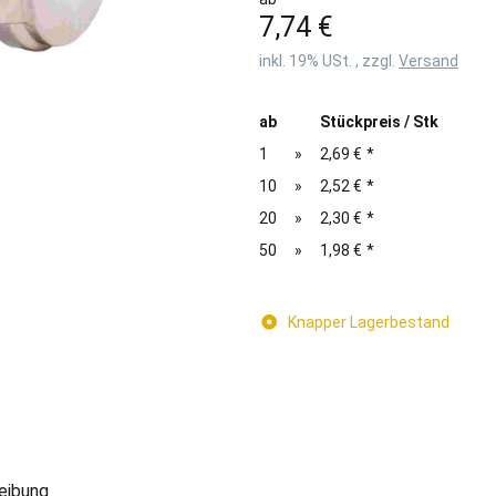
7,74 €
inkl. 19% USt. , zzgl.
Versand
ab
Stückpreis / Stk
1
»
2,69 €
*
10
»
2,52 €
*
20
»
2,30 €
*
50
»
1,98 €
*
Knapper Lagerbestand
eibung