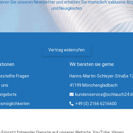
eren Sie unseren Newsletter und erhalten Sie monatlich exklusive A
und Neuigkeiten
Vertrag widerrufen
ationen
Wir beraten sie gerne:
gestellte Fragen
Hanns-Martin-Schleyer-Straße 1
r uns
41199 Mönchengladbach
angebote
kundenservice@schlauch24.d
smöglichkeiten
+49 (0) 2166 6216600
ng und Versand
Bürozeiten:
ter
Mo - Fr: 8:00 - 16:00 Uhr
r & Glossar
en Einsatz folgender Dienste auf unserer Website: YouTube, Vimeo,