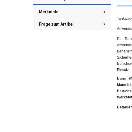
Merkmale
Tankwage
Frage zum Artikel
Anwendun
Die Tank
Anwendu
Behälter
Sicherhe
typische
Einsatz.
Norm:
EN
Material:
Betriebs
Werkstof
Detailli