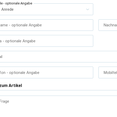
de
- optionale Angabe
name
- optionale Angabe
Nachn
a
- optionale Angabe
il
fon
- optionale Angabe
Mobilte
zum Artikel
 Frage