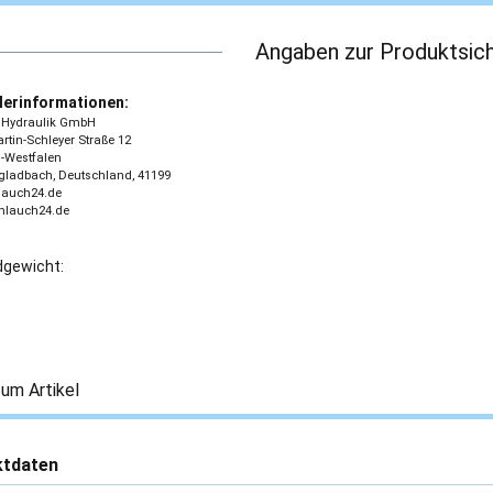
Angaben zur Produktsich
lerinformationen:
 - Hydraulik GmbH
tin-Schleyer Straße 12
-Westfalen
ladbach, Deutschland, 41199
lauch24.de
chlauch24.de
gewicht:
um Artikel
ktdaten