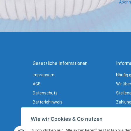
Abonni
Gesetzliche Informationen
Inform
Impressum
Häufig 
AGB
Wir übe
Datenschutz
Stellen
Batteriehinweis
Zahlung
Verpackungshinweise
Lieferu
Wie wir Cookies & Co nutzen
Widerrufsrecht
Newslet
Widerrufsrecht (B2B)
Ratgebe
Durch Klicken auf „Alle akzeptieren“ gestatten Sie d