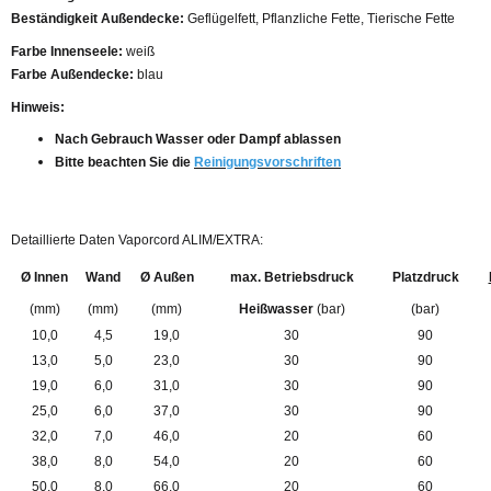
Beständigkeit Außendecke:
Geflügelfett, Pflanzliche Fette, Tierische Fette
Farbe Innenseele:
weiß
Farbe Außendecke:
blau
Hinweis:
Nach Gebrauch Wasser oder Dampf ablassen
Bitte beachten Sie die
Reinigungsvorschriften
Detaillierte Daten Vaporcord ALIM/EXTRA:
Ø Innen
Wand
Ø Außen
max. Betriebsdruck
Platzdruck
(mm)
(mm)
(mm)
Heißwasser
(bar)
(bar)
10,0
4,5
19,0
30
90
13,0
5,0
23,0
30
90
19,0
6,0
31,0
30
90
25,0
6,0
37,0
30
90
32,0
7,0
46,0
20
60
38,0
8,0
54,0
20
60
50,0
8,0
66,0
20
60