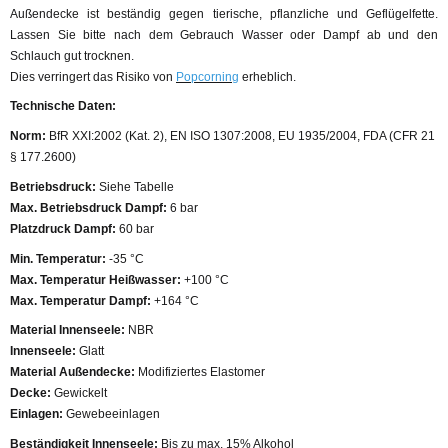
Außendecke ist beständig gegen tierische, pflanzliche und Geflügelfette.
Lassen Sie bitte nach dem Gebrauch Wasser oder Dampf ab und den
Schlauch gut trocknen.
Dies verringert das Risiko von
Popcorning
erheblich.
Technische Daten:
Norm:
BfR XXI:2002 (Kat. 2), EN ISO 1307:2008, EU 1935/2004, FDA (CFR 21
§ 177.2600)
Betriebsdruck:
Siehe Tabelle
Max. Betriebsdruck Dampf:
6 bar
Platzdruck Dampf:
60 bar
Min. Temperatur:
-35 °C
Max. Temperatur Heißwasser:
+100 °C
Max. Temperatur Dampf:
+164 °C
Material Innenseele:
NBR
Innenseele:
Glatt
Material Außendecke:
Modifiziertes Elastomer
Decke:
Gewickelt
Einlagen:
Gewebeeinlagen
Beständigkeit Innenseele:
Bis zu max. 15% Alkohol