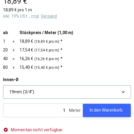
18,89 €
18,89 € pro 1 m
inkl. 19% USt. , zzgl.
Versand
ab
Stückpreis / Meter (1,00 m)
1
»
18,89 €
*
(18,89 € pro m)
20
»
17,54 €
*
(17,54 € pro m)
40
»
16,26 €
*
(16,26 € pro m)
80
»
15,40 €
*
(15,40 € pro m)
Innen-Ø
19mm (3/4")
Meter
In den Warenkorb
Momentan nicht verfügbar