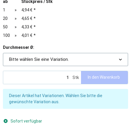
ab
Stückpreis / Stk
1
»
4,94 €
*
20
»
4,65 €
*
50
»
4,33 €
*
100
»
4,01 €
*
Durchmesser Ø:
Bitte wählen Sie eine Variation.
Stk
In den Warenkorb
x
Dieser Artikel hat Variationen. Wählen Sie bitte die
gewünschte Variation aus.
Sofort verfügbar