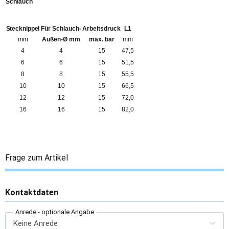
Schlauch
Stecknippel
Für Schlauch-
Arbeitsdruck
L1
mm
Außen-Ø mm
max. bar
mm
4
4
15
47,5
6
6
15
51,5
8
8
15
55,5
10
10
15
66,5
12
12
15
72,0
16
16
15
82,0
Frage zum Artikel
Kontaktdaten
Anrede
- optionale Angabe