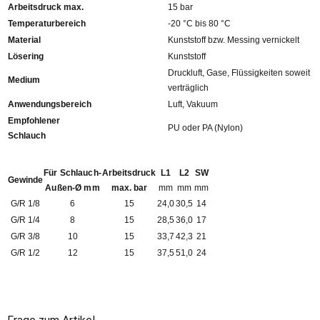
Arbeitsdruck max.
15 bar
Temperaturbereich
-20 °C bis 80 °C
Material
Kunststoff bzw. Messing vernickelt
Lösering
Kunststoff
Druckluft, Gase, Flüssigkeiten soweit
Medium
verträglich
Anwendungsbereich
Luft, Vakuum
Empfohlener
PU oder PA (Nylon)
Schlauch
Für Schlauch-
Arbeitsdruck
L1
L2
SW
Gewinde
Außen-Ø mm
max. bar
mm
mm
mm
G/R 1/8
6
15
24,0
30,5
14
G/R 1/4
8
15
28,5
36,0
17
G/R 3/8
10
15
33,7
42,3
21
G/R 1/2
12
15
37,5
51,0
24