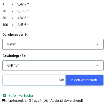
1
»
5,49 €
*
20
»
5,19 €
*
50
»
4,82 €
*
100
»
4,45 €
*
Durchmesser Ø:
8 mm
Gewindegröße:
G/R 1/4
Stk
In den Warenkorb
Sofort verfügbar
Lieferzeit:
2 - 3 Tage*
(DE - Ausland abweichend)