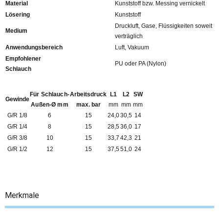
Material
Kunststoff bzw. Messing vernickelt
Lösering
Kunststoff
Druckluft, Gase, Flüssigkeiten soweit
Medium
verträglich
Anwendungsbereich
Luft, Vakuum
Empfohlener
PU oder PA (Nylon)
Schlauch
Für Schlauch-
Arbeitsdruck
L1
L2
SW
Gewinde
Außen-Ø mm
max. bar
mm
mm
mm
G/R 1/8
6
15
24,0
30,5
14
G/R 1/4
8
15
28,5
36,0
17
G/R 3/8
10
15
33,7
42,3
21
G/R 1/2
12
15
37,5
51,0
24
Merkmale