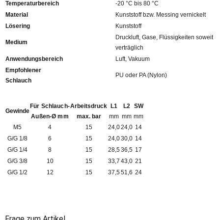
Temperaturbereich
-20 °C bis 80 °C
Material
Kunststoff bzw. Messing vernickelt
Lösering
Kunststoff
Druckluft, Gase, Flüssigkeiten soweit
Medium
verträglich
Anwendungsbereich
Luft, Vakuum
Empfohlener
PU oder PA (Nylon)
Schlauch
Für Schlauch-
Arbeitsdruck
L1
L2
SW
Gewinde
Außen-Ø mm
max. bar
mm
mm
mm
M5
4
15
24,0
24,0
14
G/G 1/8
6
15
24,0
30,0
14
G/G 1/4
8
15
28,5
36,5
17
G/G 3/8
10
15
33,7
43,0
21
G/G 1/2
12
15
37,5
51,6
24
Frage zum Artikel