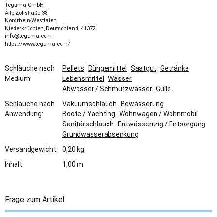
Teguma GmbH
Alte Zollstraße 38
Nordrhein-Westfalen
Niederkrüchten, Deutschland, 41372
info@teguma.com
https://www.teguma.com/
Schläuche nach
Pellets
Düngemittel
Saatgut
Getränke
Medium:
Lebensmittel
Wasser
Abwasser / Schmutzwasser
Gülle
Schläuche nach
Vakuumschlauch
Bewässerung
Anwendung:
Boote / Yachting
Wohnwagen / Wohnmobil
Sanitärschlauch
Entwässerung / Entsorgung
Grundwasserabsenkung
Versandgewicht:
0,20 kg
Inhalt:
1,00 m
Frage zum Artikel