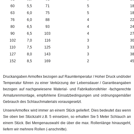
60
5,5
71
5
1
63
6,0
75
5
1
76
6,0
88
4
2
80
6,5
93
4
2
90
6,5
103
4
2
102
7,0
116
3
3
110
7,5
125
3
3
127
8,0
143
3
3
152
8,5
169
2
4
Druckangaben Armoflex bezogen auf Raumtemperatur / Hoher Druck und/oder
Temperatur führen zu einer Verkürzung der Lebensdauer / Garantieangaben
bezogen auf nachgewiesene Material- und Fabrikationsfehler -fachgerechte
Armaturenmontage, empfohlene Einsatzbedingungen und ordnungsgemäßer
Gebrauch des Schlauchmaterials vorausgesetzt.
UnsereArmoflex wird immer an einem Stück geliefert. Dies bedeutet das wenn
Sie oben bei Stückzahl z.B. 5 einsetzen, so erhalten Sie 5 Meter Schlauch an
einem Stück. Bei Mengenauswahl die über die max. Rollenlänge hinausgeht,
liefern wir mehrere Rollen (-anschnitte).