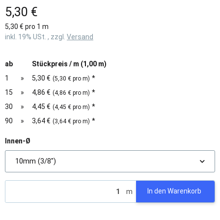
5,30 €
5,30 € pro 1 m
inkl. 19% USt. , zzgl.
Versand
ab
Stückpreis / m (1,00 m)
1
»
5,30 €
*
(5,30 € pro m)
15
»
4,86 €
*
(4,86 € pro m)
30
»
4,45 €
*
(4,45 € pro m)
90
»
3,64 €
*
(3,64 € pro m)
Innen-Ø
10mm (3/8")
m
In den Warenkorb