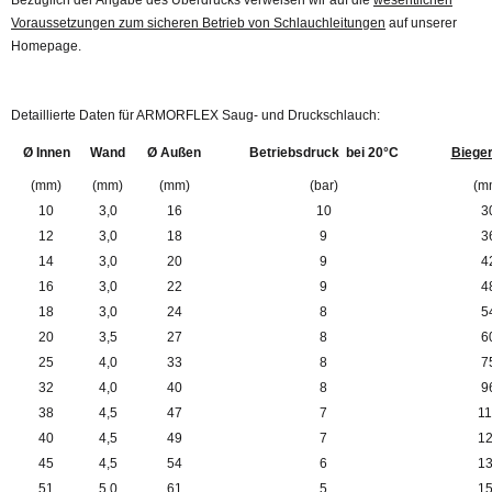
Voraussetzungen zum sicheren Betrieb von Schlauchleitungen
auf unserer
Homepage.
Detaillierte Daten für ARMORFLEX Saug- und Druckschlauch:
Ø Innen
Wand
Ø Außen
Betriebsdruck bei 20°C
Biege
(mm)
(mm)
(mm)
(bar)
(m
10
3,0
16
10
3
12
3,0
18
9
3
14
3,0
20
9
4
16
3,0
22
9
4
18
3,0
24
8
5
20
3,5
27
8
6
25
4,0
33
8
7
32
4,0
40
8
9
38
4,5
47
7
1
40
4,5
49
7
1
45
4,5
54
6
1
51
5,0
61
5
1