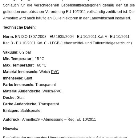
Schlauch für die verschiedenen Lebensmittelkategorien gemäß der für sie
geltenden europäischen Verordnung EU 10/2011 vollständig zertifiziert ist. Der
Armoflex wird auch häufig an Gülleinjektoren in der Landwirtschaft installiert.
Technische Daten:
Norm:
EN ISO 1307:2008 - EU 1935/2004 - EU 10/2011 Kat. A - EU 10/2011
Kat. B - EU 10/2011 Kat. C - LFGB (Lebensmittel- und Futtermittelgesetzbuch)
Vakuum:
0,9 bar
Min. Temperatur:
-15 °C
Max. Temperatur:
+60 °C
Material Innenseele:
Weich-
PVC
Innenseele:
Glatt
Farbe Innenseele:
Transparent
Material Außendecke:
Weich-
PVC
Decke:
Glatt
Farbe Außendecke:
Transparent
Einlagen:
Stahlspirale
Aufdruck:
Armoflex® – Abmessung – Reg. EU 10/2011
Hinweis:
Bezüglich der Angabe des Überdrucks verweisen wir auf die
wesentlichen