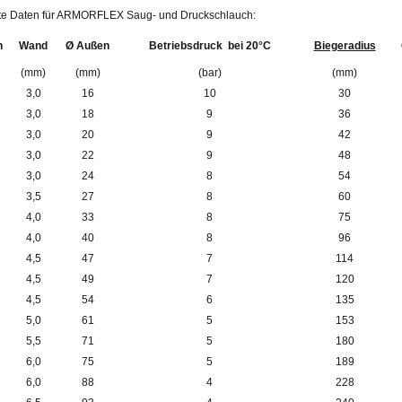
erte Daten für ARMORFLEX Saug- und Druckschlauch:
n
Wand
Ø Außen
Betriebsdruck bei 20°C
Biegeradius
(mm)
(mm)
(bar)
(mm)
3,0
16
10
30
3,0
18
9
36
3,0
20
9
42
3,0
22
9
48
3,0
24
8
54
3,5
27
8
60
4,0
33
8
75
4,0
40
8
96
4,5
47
7
114
4,5
49
7
120
4,5
54
6
135
5,0
61
5
153
5,5
71
5
180
6,0
75
5
189
6,0
88
4
228