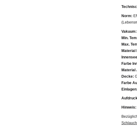
Technisc
Norm:
EN
(Lebensmi
Vakuum:
Min. Tem
Max. Tem
Material
Innensee
Farbe In
Material
Decke:
G
Farbe A
Einlagen
Aufdruck
Hinweis:
Bezüglic
Schlauch