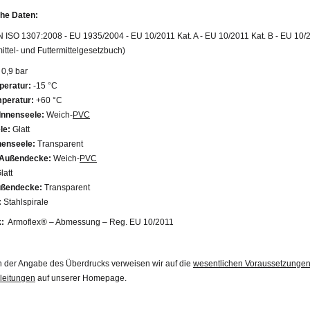
he Daten:
 ISO 1307:2008 - EU 1935/2004 - EU 10/2011 Kat. A - EU 10/2011 Kat. B - EU 10/
ttel- und Futtermittelgesetzbuch)
0,9 bar
peratur:
-15 °C
peratur:
+60 °C
 Innenseele:
Weich-
PVC
le:
Glatt
nenseele:
Transparent
 Außendecke:
Weich-
PVC
latt
ußendecke:
Transparent
:
Stahlspirale
:
Armoflex® – Abmessung – Reg. EU 10/2011
h der Angabe des Überdrucks verweisen wir auf die
wesentlichen Voraussetzungen
leitungen
auf unserer Homepage.