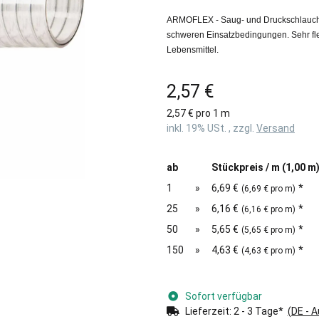
ARMOFLEX - Saug- und Druckschlauch f
schweren Einsatzbedingungen. Sehr flex
Lebensmittel.
2,57 €
2,57 € pro 1 m
inkl. 19% USt. , zzgl.
Versand
ab
Stückpreis / m (1,00 m
1
»
6,69 €
*
(6,69 € pro m)
25
»
6,16 €
*
(6,16 € pro m)
50
»
5,65 €
*
(5,65 € pro m)
150
»
4,63 €
*
(4,63 € pro m)
Sofort verfügbar
Lieferzeit:
2 - 3 Tage*
(DE - 