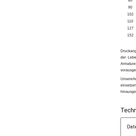
80
90
102
110
127
152
Druckang
der Lebe
Armatur
vorausges
UnsereAr
einsetze
hinausgeh
Techn
Dat