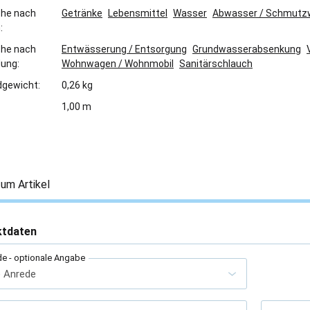
che nach
Getränke
Lebensmittel
Wasser
Abwasser / Schmutz
:
che nach
Entwässerung / Entsorgung
Grundwasserabsenkung
ung:
Wohnwagen / Wohnmobil
Sanitärschlauch
gewicht:
0,26 kg
1,00 m
um Artikel
ktdaten
de
- optionale Angabe