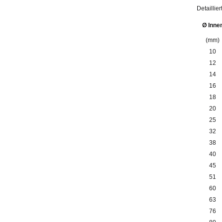
Detailli
Ø Inne
(mm)
10
12
14
16
18
20
25
32
38
40
45
51
60
63
76