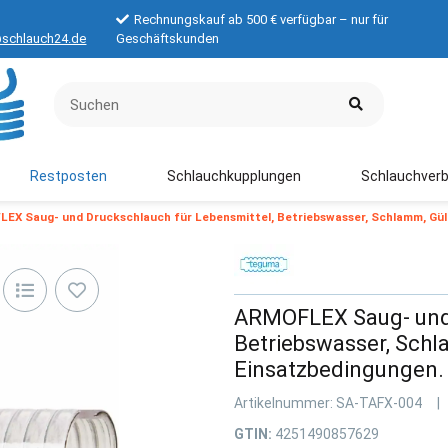
Rechnungskauf ab 500 € verfügbar – nur für
schlauch24.de
Geschäftskunden
Restposten
Schlauchkupplungen
Schlauchverb
EX Saug- und Druckschlauch für Lebensmittel, Betriebswasser, Schlamm, Gül
ARMOFLEX Saug- und 
Betriebswasser, Schl
Einsatzbedingungen.
Artikelnummer:
SA-TAFX-004
GTIN:
4251490857629