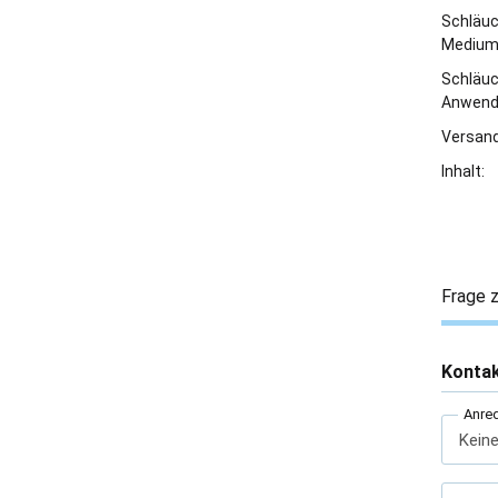
Schläu
Medium
Schläu
Anwend
Versand
Inhalt:
Frage z
Konta
Anre