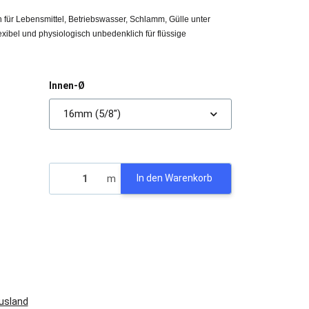
ür Lebensmittel, Betriebswasser, Schlamm, Gülle unter
ibel und physiologisch unbedenklich für flüssige
Innen-Ø
16mm (5/8")
)
m
In den Warenkorb
Ausland