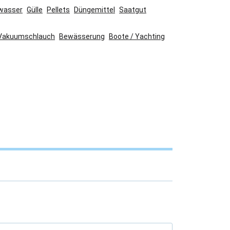
wasser
Gülle
Pellets
Düngemittel
Saatgut
Vakuumschlauch
Bewässerung
Boote / Yachting