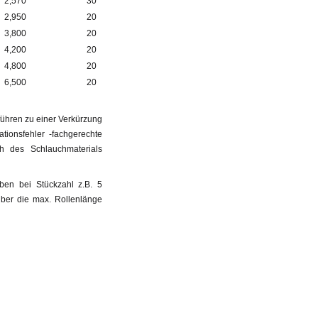
2,570
30
2,950
20
3,800
20
4,200
20
4,800
20
6,500
20
ühren zu einer Verkürzung
ionsfehler -fachgerechte
 des Schlauchmaterials
ben bei Stückzahl z.B. 5
ber die max. Rollenlänge