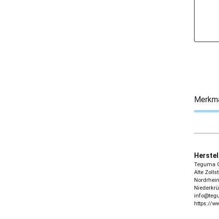
Merkm
Herstel
Teguma 
Alte Zolls
Nordrhein
Niederkrü
info@te
https://