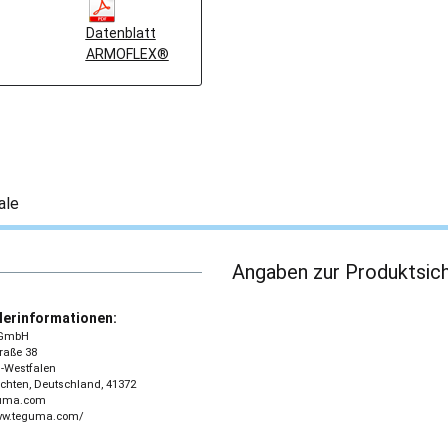
Datenblatt
ARMOFLEX®
ale
Angaben zur Produktsich
lerinformationen:
GmbH
traße 38
-Westfalen
chten, Deutschland, 41372
guma.com
www.teguma.com/