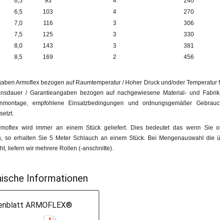
6,5
93
4
240
6,5
103
4
270
7,0
116
3
306
7,5
125
3
330
8,0
143
3
381
8,5
169
2
456
aben Armoflex bezogen auf Raumtemperatur / Hoher Druck und/oder Temperatur f
nsdauer / Garantieangaben bezogen auf nachgewiesene Material- und Fabrikat
enmontage, empfohlene Einsatzbedingungen und ordnungsgemäßer Gebrauch
etzt.
moflex wird immer an einem Stück geliefert. Dies bedeutet das wenn Sie o
n, so erhalten Sie 5 Meter Schlauch an einem Stück. Bei Mengenauswahl die ü
t, liefern wir mehrere Rollen (-anschnitte).
ische Informationen
enblatt ARMOFLEX®