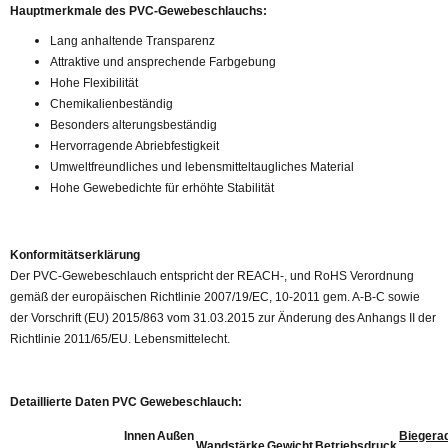
Hauptmerkmale des PVC-Gewebeschlauchs:
Lang anhaltende Transparenz
Attraktive und ansprechende Farbgebung
Hohe Flexibilität
Chemikalienbeständig
Besonders alterungsbeständig
Hervorragende Abriebfestigkeit
Umweltfreundliches und lebensmitteltaugliches Material
Hohe Gewebedichte für erhöhte Stabilität
Konformitätserklärung
Der PVC-Gewebeschlauch entspricht der REACH-, und RoHS Verordnung
gemäß der europäischen Richtlinie 2007/19/EC, 10-2011 gem. A-B-C sowie
der Vorschrift (EU) 2015/863 vom 31.03.2015 zur Änderung des Anhangs II der
Richtlinie 2011/65/EU. Lebensmittelecht.
Detaillierte Daten PVC Gewebeschlauch:
Innen
Außen
Biegera
Wandstärke
Gewicht
Betriebsdruck