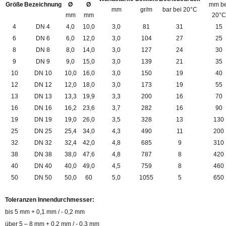
Größe
Bezeichnung
Ø
Ø
mm be
mm
gr/m
bar bei 20°C
mm
mm
20°C
4
DN 4
4,0
10,0
3,0
81
31
15
6
DN 6
6,0
12,0
3,0
104
27
25
8
DN 8
8,0
14,0
3,0
127
24
30
9
DN 9
9,0
15,0
3,0
139
21
35
10
DN 10
10,0
16,0
3,0
150
19
40
12
DN 12
12,0
18,0
3,0
173
19
55
13
DN 13
13,3
19,9
3,3
200
16
70
16
DN 16
16,2
23,6
3,7
282
16
90
19
DN 19
19,0
26,0
3,5
328
13
130
25
DN 25
25,4
34,0
4,3
490
11
200
32
DN 32
32,4
42,0
4,8
685
9
310
38
DN 38
38,0
47,6
4,8
787
8
420
40
DN 40
40,0
49,0
4,5
759
8
460
50
DN 50
50,0
60
5,0
1055
5
650
Toleranzen Innendurchmesser:
bis 5 mm + 0,1 mm / - 0,2 mm
über 5 – 8 mm + 0,2 mm / - 0,3 mm