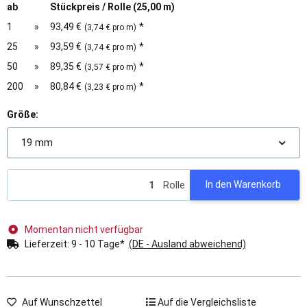
ab
Stückpreis / Rolle (25,00 m)
1
»
93,49 €
*
(3,74 € pro m)
25
»
93,59 €
*
(3,74 € pro m)
50
»
89,35 €
*
(3,57 € pro m)
200
»
80,84 €
*
(3,23 € pro m)
Größe:
19 mm
Rolle
In den Warenkorb
Momentan nicht verfügbar
Lieferzeit:
9 - 10 Tage*
(DE - Ausland abweichend)
Auf Wunschzettel
Auf die Vergleichsliste