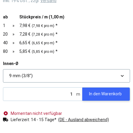
inkl. 19% USt. , zzgl.
Versand
ab
Stückpreis / m (1,00 m)
1
»
7,98 €
*
(7,98 € pro m)
20
»
7,28 €
*
(7,28 € pro m)
40
»
6,65 €
*
(6,65 € pro m)
80
»
5,85 €
*
(5,85 € pro m)
Innen-Ø
9 mm (3/8")
m
In den Warenkorb
Momentan nicht verfügbar
Lieferzeit:
14 - 15 Tage*
(DE - Ausland abweichend)