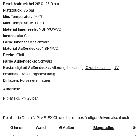
Betriebsdruck bei 20°C:
25,0 bar
Platzdruck:
75 bar
Min. Temperatur:
-20 °C
Max. Temperatur:
+70 °C
Material Innenseele:
NBR
/PU/
PVC
Innenseele:
Glatt
Farbe Innenseele:
Schwarz
Material Außendecke:
NBR
/
PVC
Decke:
Glatt
Farbe Außendecke:
Schwarz
Beständigkeit Außendecke:
Alterungsbeständig,
Ozon beständig
,
UV
beständig
, Witterungsbeständig
Einlagen:
Polyestereinlagen
Aufdruck:
Niplaflex® PN 25 bar
Detaillierte Daten NIPLAFLEX Öl- und benzinbeständiger Universalschlauch:
Ø Innen
Wand
Ø Außen
Biegeradius
G