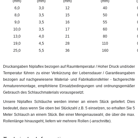
(mm)
(mm)
(mm)
(mm)
6,0
3,0
12
40
8,0
3,5
15
50
9,0
3,5
16
55
10,0
3,5
17
60
13,0
4,0
21
80
19,0
4,5
28
110
25,0
5,5
36
160
Druckangaben Niplaflex bezogen auf Raumtemperatur / Hoher Druck und/oder
Temperatur führen zu einer Verkürzung der Lebensdauer / Garantieangaben
bezogen auf nachgewiesene Material- und Fabrikationsfehler - fachgerechte
Armaturenmontage, empfohlene Einsatzbedingungen und ordnungsgemäßer
Gebrauch des Schlauchmaterials vorausgesetzt.
Unsere Niplaflex Schläuche werden immer an einem Stück geliefert. Dies
bedeutet, dass wenn Sie oben bei Stückzahl z.B. 5 einsetzen, so erhalten Sie 5
Meter Schlauch an einem Stück. Bei einer Mengenauswahl, die über die max.
Rollenlänge hinausgeht, liefern wir mehrere Rollen (-anschnitte).