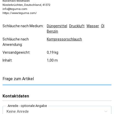
Nordrhein-Westfalen
Niederkrüchten, Deutschland, 41372
info@teguma.com
https://www.teguma.com/
Schläuche nach Medium:
Düngemittel
Druckluft
Wasser
Öl
Benzin
Schläuche nach
Kompressorschlauch
Anwendung:
Versandgewicht:
0,19 kg
Inhalt:
1,00 m
Frage zum Artikel
Kontaktdaten
Anrede
- optionale Angabe