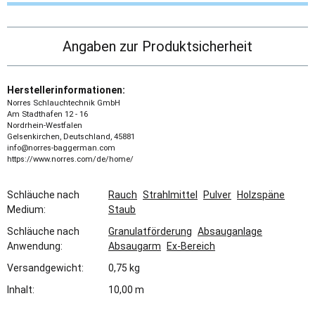
Angaben zur Produktsicherheit
Herstellerinformationen:
Norres Schlauchtechnik GmbH
Am Stadthafen 12 - 16
Nordrhein-Westfalen
Gelsenkirchen, Deutschland, 45881
info@norres-baggerman.com
https://www.norres.com/de/home/
Schläuche nach
Rauch
Strahlmittel
Pulver
Holzspäne
Medium:
Staub
Schläuche nach
Granulatförderung
Absauganlage
Anwendung:
Absaugarm
Ex-Bereich
Versandgewicht:
0,75 kg
Inhalt:
10,00 m