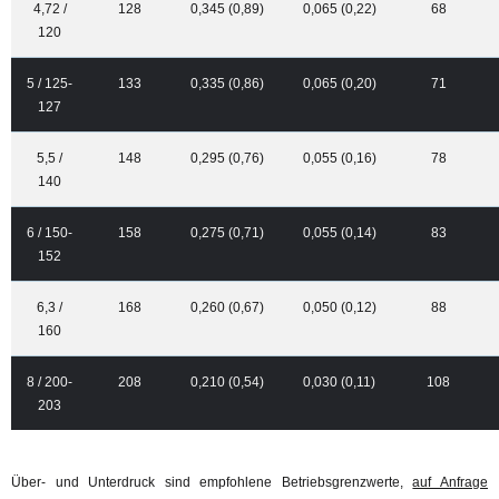
4,72 /
128
0,345 (0,89)
0,065 (0,22)
68
120
5 / 125-
133
0,335 (0,86)
0,065 (0,20)
71
127
5,5 /
148
0,295 (0,76)
0,055 (0,16)
78
140
6 / 150-
158
0,275 (0,71)
0,055 (0,14)
83
152
6,3 /
168
0,260 (0,67)
0,050 (0,12)
88
160
8 / 200-
208
0,210 (0,54)
0,030 (0,11)
108
203
Über- und Unterdruck sind empfohlene Betriebsgrenzwerte,
auf Anfrage