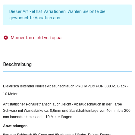
x
Dieser Artikel hat Variationen. Wählen Sie bitte die
gewünschte Variation aus.
Momentan nicht verfügbar
Beschreibung
Elektrisch leitender Norres Absaugschlauch PROTAPE® PUR 330 AS Black -
10 Meter
Antistatischer Polyurethanschlauch, leicht - Absaugschlauch in der Farbe
Schwarz mit Wandstärke ca. 0,6mm und Stahldrahteinlage von 40 mm bis 200
mm Innendurchmesser in 10 Meter längen.
Anwendungen:
flexibler Schlauch für Gase und für abrasiveStäube, Pulver, Fasern;