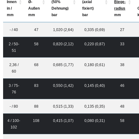
Innen
Ø-
(50%
(axial
Biege-
in /
Außen
Dehnung)
fixiert)
radius
mm
mm
bar
bar
mm
- / 40
47
1,020 (2,64)
0,335 (0,69)
27
2 / 50-
58
0,820 (2,12)
0,220 (0,87)
33
51
2,36 /
68
0,685 (1,77)
0,180 (0,61)
38
60
3 / 75-
83
0,550 (1,42)
0,145 (0,40)
46
76
- / 80
88
0,515 (1,33)
0,135 (0,35)
48
4 / 100-
108
0,415 (1,07)
0,080 (0,31)
58
102