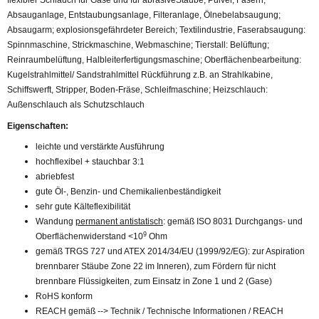
Absauganlage, Entstaubungsanlage, Filteranlage, Ölnebelabsaugung;
Absaugarm; explosionsgefährdeter Bereich; Textilindustrie, Faserabsaugung:
Spinnmaschine, Strickmaschine, Webmaschine; Tierstall: Belüftung;
Reinraumbelüftung, Halbleiterfertigungsmaschine; Oberflächenbearbeitung:
Kugelstrahlmittel/ Sandstrahlmittel Rückführung z.B. an Strahlkabine,
Schiffswerft, Stripper, Boden-Fräse, Schleifmaschine; Heizschlauch:
Außenschlauch als Schutzschlauch
Eigenschaften:
leichte und verstärkte Ausführung
hochflexibel + stauchbar 3:1
abriebfest
gute Öl-, Benzin- und Chemikalienbeständigkeit
sehr gute Kälteflexibilität
Wandung
permanent antistatisch
: gemäß ISO 8031 Durchgangs- und
9
Oberflächenwiderstand <10
Ohm
gemäß TRGS 727 und ATEX 2014/34/EU (1999/92/EG): zur Aspiration
brennbarer Stäube Zone 22 im Inneren), zum Fördern für nicht
brennbare Flüssigkeiten, zum Einsatz in Zone 1 und 2 (Gase)
RoHS konform
REACH gemäß --> Technik / Technische Informationen / REACH