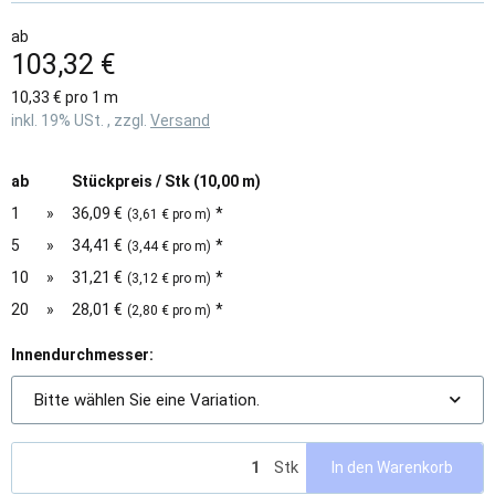
ab
103,32 €
10,33 € pro 1 m
inkl. 19% USt. , zzgl.
Versand
ab
Stückpreis / Stk (10,00 m)
1
»
36,09 €
*
(3,61 € pro m)
5
»
34,41 €
*
(3,44 € pro m)
10
»
31,21 €
*
(3,12 € pro m)
20
»
28,01 €
*
(2,80 € pro m)
Innendurchmesser:
Bitte wählen Sie eine Variation.
Stk
In den Warenkorb