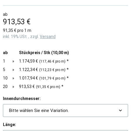
ab
913,53 €
91,35 € pro 1 m
inkl. 19% USt. , zzgl.
Versand
ab
Stückpreis / Stk (10,00 m)
1
»
1.174,59 €
*
(117,46 € pro m)
5
»
1.122,34 €
*
(112,23 € pro m)
10
»
1.017,94 €
*
(101,79 € pro m)
20
»
913,53 €
*
(91,35 € pro m)
Innendurchmesser:
Bitte wählen Sie eine Variation.
Länge: