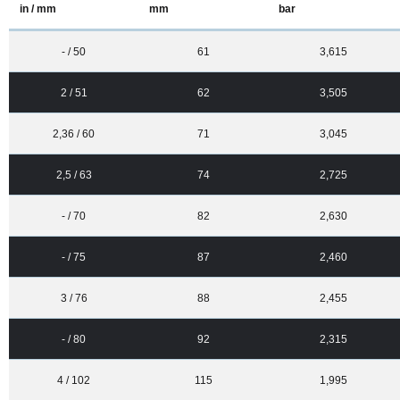
in / mm
mm
bar
- / 50
61
3,615
2 / 51
62
3,505
2,36 / 60
71
3,045
2,5 / 63
74
2,725
- / 70
82
2,630
- / 75
87
2,460
3 / 76
88
2,455
- / 80
92
2,315
4 / 102
115
1,995