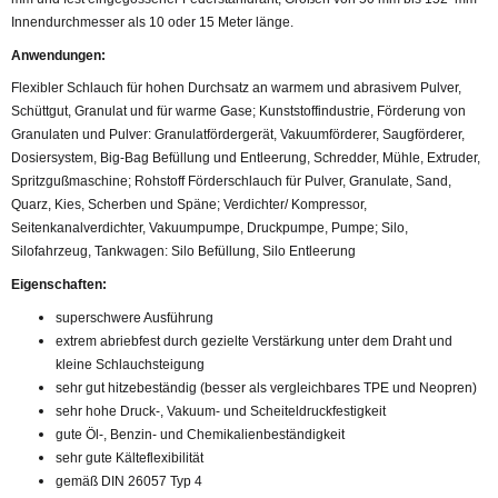
Innendurchmesser als 10 oder 15 Meter länge.
Anwendungen:
Flexibler Schlauch für hohen Durchsatz an warmem und abrasivem Pulver,
Schüttgut, Granulat und für warme Gase; Kunststoffindustrie, Förderung von
Granulaten und Pulver: Granulatfördergerät, Vakuumförderer, Saugförderer,
Dosiersystem, Big-Bag Befüllung und Entleerung, Schredder, Mühle, Extruder,
Spritzgußmaschine; Rohstoff Förderschlauch für Pulver, Granulate, Sand,
Quarz, Kies, Scherben und Späne; Verdichter/ Kompressor,
Seitenkanalverdichter, Vakuumpumpe, Druckpumpe, Pumpe; Silo,
Silofahrzeug, Tankwagen: Silo Befüllung, Silo Entleerung
Eigenschaften:
superschwere Ausführung
extrem abriebfest durch gezielte Verstärkung unter dem Draht und
kleine Schlauchsteigung
sehr gut hitzebeständig (besser als vergleichbares TPE und Neopren)
sehr hohe Druck-, Vakuum- und Scheiteldruckfestigkeit
gute Öl-, Benzin- und Chemikalienbeständigkeit
sehr gute Kälteflexibilität
gemäß DIN 26057 Typ 4