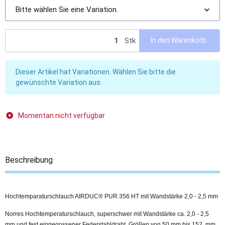
Bitte wählen Sie eine Variation.
Stk
In den Warenkorb
x
Dieser Artikel hat Variationen. Wählen Sie bitte die
gewünschte Variation aus.
Momentan nicht verfügbar
Beschreibung
Hochtemparaturschlauch AIRDUC® PUR 356 HT mit Wandstärke 2,0 - 2,5 mm
Norres Hochtemperaturschlauch, superschwer mit Wandstärke ca. 2,0 - 2,5
mm und fest eingegossener Federstahldraht, Größen von 50 mm bis 152 mm