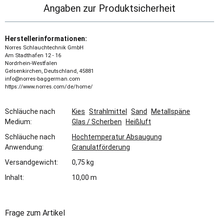
Angaben zur Produktsicherheit
Herstellerinformationen:
Norres Schlauchtechnik GmbH
Am Stadthafen 12 - 16
Nordrhein-Westfalen
Gelsenkirchen, Deutschland, 45881
info@norres-baggerman.com
https://www.norres.com/de/home/
Schläuche nach
Kies
Strahlmittel
Sand
Metallspäne
Medium:
Glas / Scherben
Heißluft
Schläuche nach
Hochtemperatur Absaugung
Anwendung:
Granulatförderung
Versandgewicht:
0,75 kg
Inhalt:
10,00 m
Frage zum Artikel